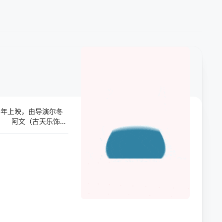
03年上映，由导演尔冬
的是： 阿文（古天乐饰）
去，还要照顾阿文与
起这个女小巴司机，
竞争的方法。迫于生
养乐乐，但其实大辉