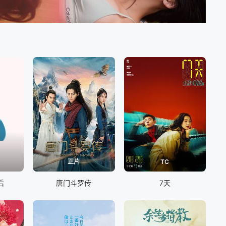
正片
TC
后
唐门斗罗传
7天