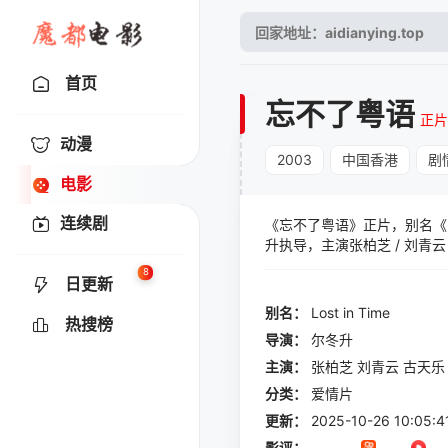
首页
忘不了粤语
正片
动漫
2003
中国香港
剧
电影
连续剧
《忘不了粤语》正片，别名《L
升执导，主演张柏芝 / 刘青云
是一个小巴司机，在一次交通
8
日更新
前妻生下的儿子乐乐（原岛大
踌躇满志却处处碰壁。大辉（
别名：
Lost
in
Time
热搜榜
活的压力，小慧想让乐乐过上
导演：
尔冬升
心中也有不少解不开的结，两
主演：
张柏芝
刘青云
古天乐
分类：
爱情片
更新：
2025-10-26 10:05:4
影评：