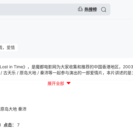
热搜榜
情，爱情
ost in Time》，是魔都电影网为大家收集和推荐的中国香港地区，20
 / 古天乐 / 原岛大地 / 秦沛等一起参与演出的一部爱情片，本片讲述
意外中丧生了，他的新婚妻子小慧（张栢芝饰）强忍伤痛也要继续生活下
展开全部
地饰）。她开着阿文生前用过的小巴开始新的生活，可是行内的人都看不
刘青云饰）同情她的遭遇，便开始教授她一些在行内需要注意的行规以及
好生活，便打算把乐乐交给他的生母抚养，大辉出面阻止，并承诺帮忙抚
个同样心事重重的人，走到了一起。
原岛大地
秦沛
1
点击：
7