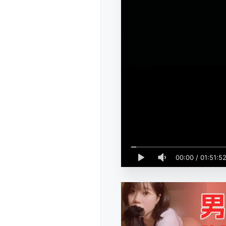
00:00
/
01:51:5