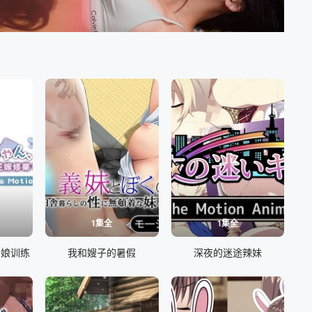
1集全
1集全
新娘训练
我和嫂子的暑假
深夜的迷途辣妹