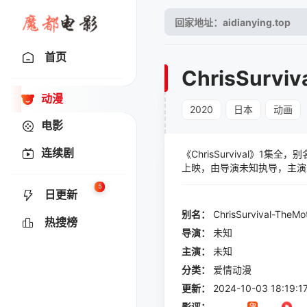
首页
ChrisSurviv
动漫
2020
日本
动画
电影
连续剧
《ChrisSurvival》1集全
上映，由导演未知执导，主演
現れた巨大ハリケーン。 調
5
日更新
高い軍事力を持つ某国が遂に
た…"
别名：
ChrisSurvival-TheMo
热搜榜
导演：
未知
主演：
未知
分类：
爱情动漫
更新：
2024-10-03 18:19:1
影评：