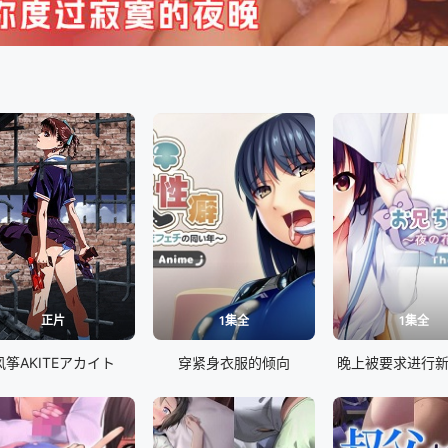
正片
1集全
1集全
风筝AKITEアカイト
穿紧身衣服的倾向
晚上被要求进行