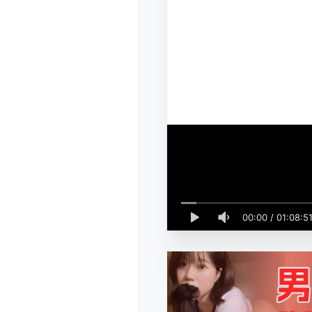
00:00
/
01:08:5