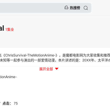
热搜榜
al
1集全
，别名《ChrisSurvival-TheMotionAnime-》，是魔都电影网为大家收集
未知等一起参与演出的一部爱情动漫，本片讲述的是：20XX年、太平洋
査の結果、ハリケーンの中心には島の存在が示唆された。 そして、その
展开全部
軍隊を向かわせる決定を下した。 その調査の軍を率いるのは若き女軍
tionAnime-
7
点击：
75