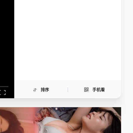
MightyExpress：火车危机
手机扫一扫继续看
排序
手机看