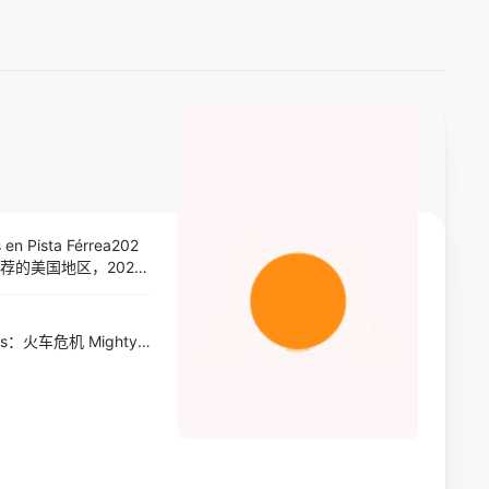
 Pista Férrea202
收集和推荐的美国地区，2022
ess：火车危机
Mighty
Express:
Problemas
en
Pista