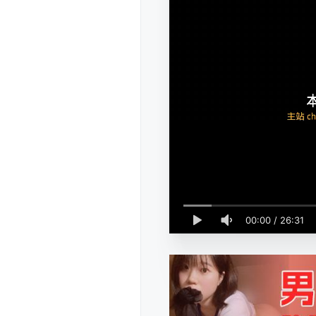
00:00
/
26:31