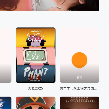
正片
正片
大象2025
喜羊羊与灰太狼之异国破晓国语