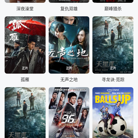
深夜澡堂
复仇双雄
巅峰猎杀
正片
正片
正片
孤雁
无声之地
寻龙诀·觅踪