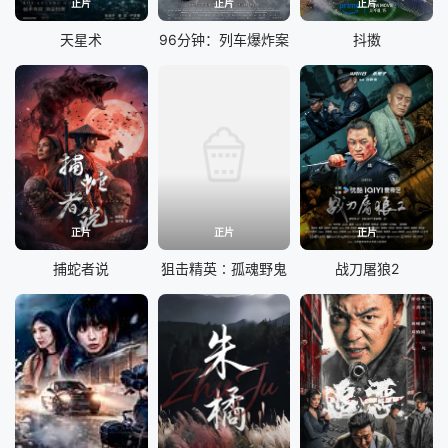
正片
正片
正片
天星术
96分钟：列车爆炸案
抖擞
正片
正片
正片
捕蛇者说
狙击精英∶孤魂野鬼
战刀屠狼2