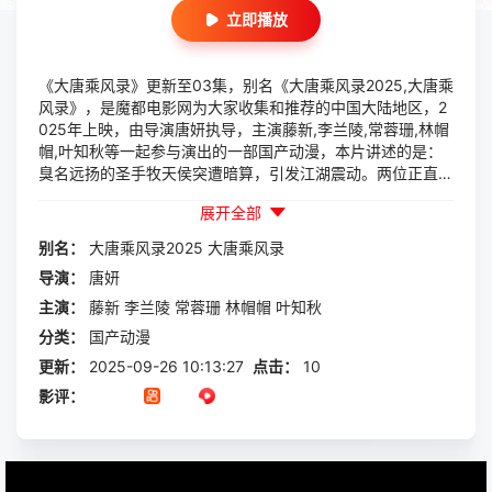
立即播放
《大唐乘风录》更新至03集，别名《大唐乘风录2025,大唐乘
风录》，是魔都电影网为大家收集和推荐的中国大陆地区，2
025年上映，由导演唐妍执导，主演藤新,李兰陵,常蓉珊,林帽
帽,叶知秋等一起参与演出的一部国产动漫，本片讲述的是：
臭名远扬的圣手牧天侯突遭暗算，引发江湖震动。两位正直弟
子郑东霆和祖悲秋(废柴兄弟)因此相识，为帮师弟祖悲秋找寻
展开全部
十年未见的妻子，也为找寻杀害师父的真凶，一个名捕头和一
个富二代阴差阳错的组合共闯江湖，踏上千里送休书的冒险之
别名：
大唐乘风录2025
大唐乘风录
旅。二人来到扬州洛家，却遭遇洛家灭门惨案并被误会为凶
导演：
唐妍
手，江湖称“中原双凶”。二人一个有武功不能用（郑东霆），
一个有武功不会用（祖悲秋），师兄弟虽意图洗冤但江湖各派
主演：
藤新
李兰陵
常蓉珊
林帽帽
叶知秋
对其误会却不断加深，武林正道群起而攻之。历经漱玉楼大
分类：
国产动漫
战，歙州夜战，聚义厅论战等险境，二人发现这是一个针对他
更新：
2025-09-26 10:13:27
点击：
10
们的大阴谋......郑东霆为维护江湖道义，在武林精英汇聚的洛
阳论剑大会上，使出神剑满天星击败反派弓天影，郑东霆虽违
影评：
背了不使用武功的承诺但获得江湖各派谅解。师兄弟二人论剑
大会后，又踏上了西征天山，打败昆仑魔教督红花，为师父报
仇的旅程......