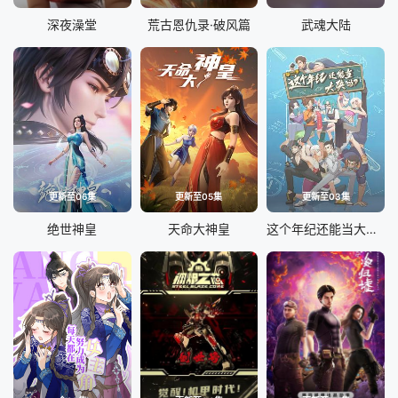
深夜澡堂
荒古恩仇录·破风篇
武魂大陆
更新至06集
更新至05集
更新至03集
绝世神皇
天命大神皇
这个年纪还能当大侠吗第二季