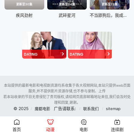
更新至30集
更新至04集
更新至73集
疾风劲射
武碎星河
不当舔狗后，我成了亿万神豪
DATING
DATING
本站提供的最新电影和电视剧资源均系收集于各大视频网站,本站只提供web页面
服务,并不提供影片资源存储,也不参与录制、上传
若本站收录的节目无意侵犯了贵司版权,请给网页底部邮箱地址来信,我们会及时处
理和回复,谢谢。
© 2025
广告请联系:
魔都电影
联系我们
sitemap
首页
动漫
电影
连续剧