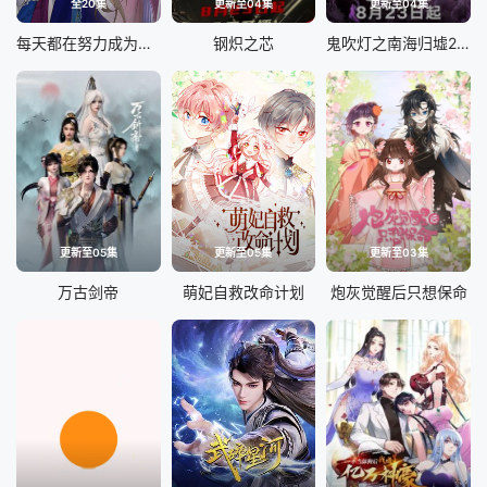
全20集
更新至04集
更新至04集
每天都在努力成为女主角
钢炽之芯
鬼吹灯之南海归墟2025
更新至05集
更新至05集
更新至03集
万古剑帝
萌妃自救改命计划
炮灰觉醒后只想保命