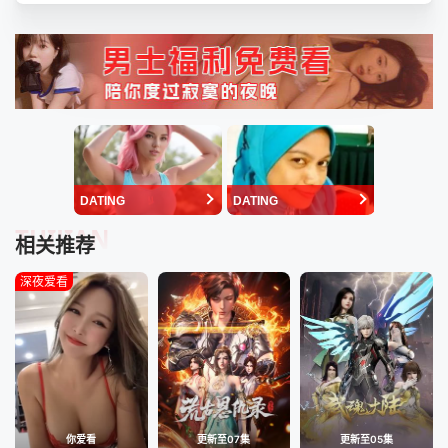
DATING
DATING
TUIJIAN
相关推荐
深夜爱看
你爱看
更新至07集
更新至05集