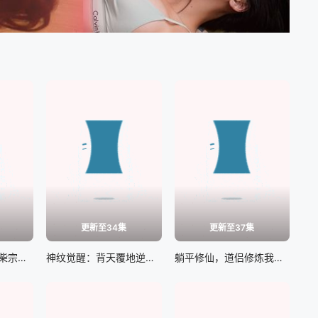
更新至34集
更新至37集
最强掌门，我让废柴宗门碾压三界
神纹觉醒：背天覆地逆命屠诡
躺平修仙，道侣修炼我变强