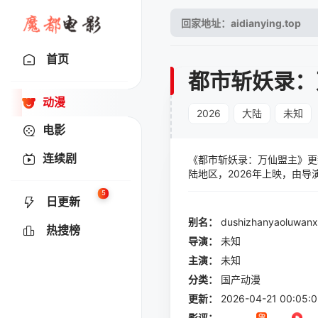
首页
都市斩妖录：
动漫
2026
大陆
未知
电影
连续剧
《都市斩妖录：万仙盟主》更新至0
陆地区，2026年上映，由
5
日更新
别名：
dushizhanyaoluwan
热搜榜
导演：
未知
主演：
未知
分类：
国产动漫
更新：
2026-04-21 00:05:
影评：