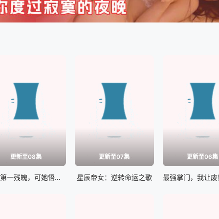
更新至08集
更新至07集
更新至06集
仙界第一残魄，可她悟性超绝
星辰帝女：逆转命运之歌