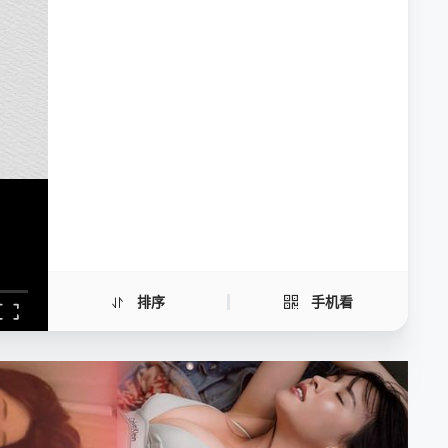
都市斩妖录：万仙盟主
手机扫一扫继续看
排序
手机看