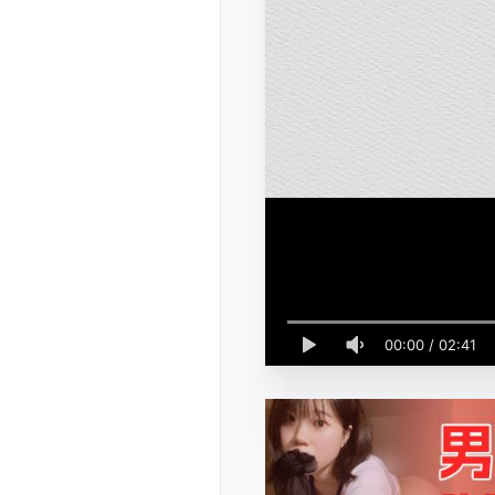
00:00
/
02:41