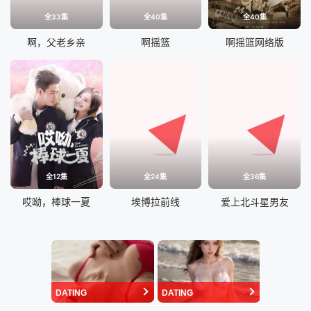
全33集
全40集
全40集
啊，父老乡亲
啊摇篮
啊摇篮网络版
全12集
全24集
全36集
哎呦，棒球一夏
埃博拉前线
爱上北斗星男友
DATING
DATING