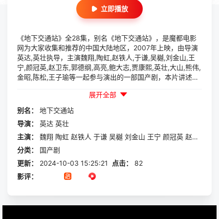
立即播放
《地下交通站》全28集，别名《地下交通站》，是魔都电影
网为大家收集和推荐的中国大陆地区，2007年上映，由导演
英达,英壮执导，主演魏翔,陶虹,赵铁人,于谦,吴樾,刘金山,王
宁,颜冠英,赵卫东,郭德纲,高亮,鲍大志,贾康熙,英壮,大山,熊伟,
金昭,陈松,王子瑜等一起参与演出的一部国产剧，本片讲述的
是：故事发生在1943年敌后抗日根据地冀中小镇安邱城。此
展开全部
时我军势力不断发展壮大，周边数座县城都被解放，安邱城中
的日伪无不人心惶惶，各思退路。经营一间驴肉馆“鼎香楼”的
别名：
地下交通站
大伙计蔡水根（饰）颇得日伪赏识，而他实...
导演：
英达
英壮
主演：
魏翔
陶虹
赵铁人
于谦
吴樾
刘金山
王宁
颜冠英
赵卫东
郭
分类：
国产剧
更新：
2024-10-03 15:25:21
点击：
82
影评：