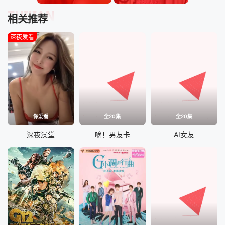
TUIJIAN
相关推荐
深夜爱看
你爱看
全20集
全20集
深夜澡堂
嘀！男友卡
AI女友