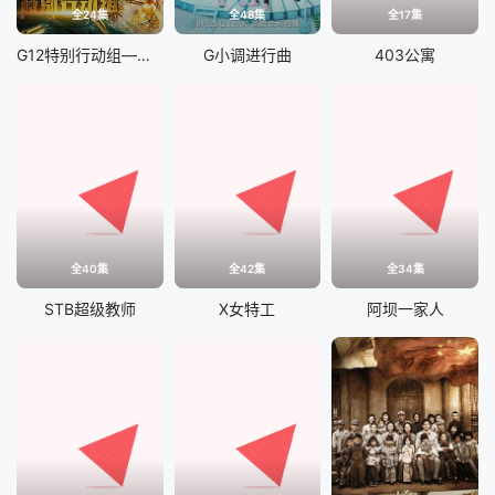
全24集
全48集
全17集
G12特别行动组——未来战士
G小调进行曲
403公寓
全40集
全42集
全34集
STB超级教师
X女特工
阿坝一家人