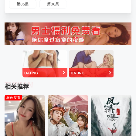
第05集
第06集
DATING
DATING
TUIJIAN
相关推荐
深夜爱看