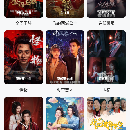
更新至05集
全18集
更新至04集
金昭玉醉
我的西域公主
许我耀眼
更新至06集
更新至04集
更新至04集
怪物
时空恋人
围猎