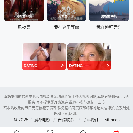
更新至06集
更新至06集
更新至06集
夙夜集
我在这里等你
我在迪拜等你
DATING
DATING
本站提供的最新电影和电视剧资源均系收集于各大视频网站,本站只提供web页面
服务,并不提供影片资源存储,也不参与录制、上传
若本站收录的节目无意侵犯了贵司版权,请给网页底部邮箱地址来信,我们会及时处
理和回复,谢谢。
© 2025
广告请联系:
魔都电影
联系我们
sitemap