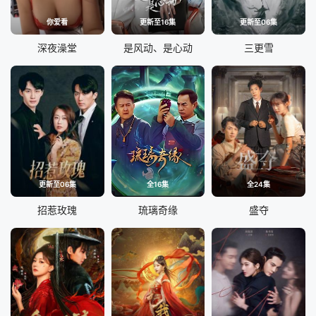
你爱看
更新至16集
更新至06集
深夜澡堂
是风动、是心动
三更雪
更新至06集
全16集
全24集
招惹玫瑰
琉璃奇缘
盛夺