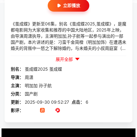
立即播放
《茧成蝶》更新至06集，别名《茧成蝶2025,茧成蝶》，是魔
都电影网为大家收集和推荐的中国大陆地区，2025年上映，
由导演周潇执导，主演明加加,孙子航等一起参与演出的一部
国产剧，本片讲述的是：刁蛮千金简橙（明加加饰）在遭遇未
婚夫的背叛中一怒之下解除婚约，与未婚夫的小叔周庭宴（孙
子航饰）闪婚。这场始于“救命之恩”的契约婚姻，在复杂的家
展开全部
族关系与商场交锋中，逐渐演变成彼此救赎的真爱。简橙在周
庭宴的庇护下，揭开了自己高中被绑架的真相，从任性娇蛮的
别名：
茧成蝶2025
茧成蝶
“疯月亮”蜕变为独立清醒的“女王”。周庭宴则是以报恩为名的
导演：
周潇
偏爱，蓄谋已久得偿所愿。是暗藏多年的心动与守护，最终从
契约到真爱的双向奔赴。
主演：
明加加
孙子航
分类：
国产剧
更新：
2025-09-30 09:52:27
点击：
6
影评：