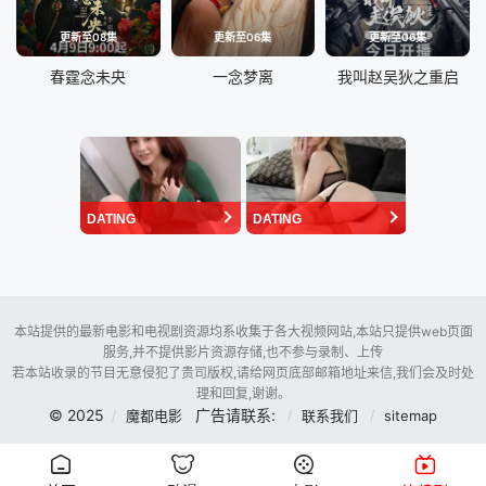
更新至08集
更新至06集
更新至06集
春霆念未央
一念梦离
我叫赵吴狄之重启
DATING
DATING
本站提供的最新电影和电视剧资源均系收集于各大视频网站,本站只提供web页面
服务,并不提供影片资源存储,也不参与录制、上传
若本站收录的节目无意侵犯了贵司版权,请给网页底部邮箱地址来信,我们会及时处
理和回复,谢谢。
© 2025
广告请联系:
魔都电影
联系我们
sitemap