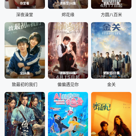
你爱看
更新至06集
更新至03集
深夜澡堂
烬花缘
方圆八百米
全24集
更新至06集
更新至03集
致最初的我们
偏偏遇见你
金关