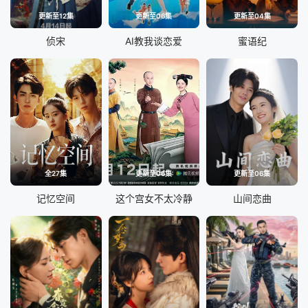
更新至12集
更新至06集
更新至04集
侦宋
AI教我谈恋爱
蜜语纪
全27集
更新至06集
更新至06集
记忆空间
这个宫女不太冷静
山间恋曲