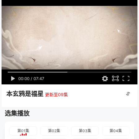
00:00
/
07:47
本玄鸦是福星
更新至09集
选集播放
第01集
第02集
第03集
第04集