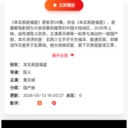
立即播放
《本玄鸦是福星》更新至09集，别名《本玄鸦是福星》，是
魔都电影网为大家收集和推荐的中国大陆地区，2026年上
映，由导演陈义执导，主演黄天崎等一起参与演出的一部国产
剧，本片讲述的是：玄鸦少主岁岁天生福泽、能通百兽，却被
误作灾星弃于乱葬岗。她大闹侯府宴，救下天煞孤星靖王萧
珩，凭本命神力与机灵破煞驱邪、智斗奸邪，手撕恶人、揭穿
展开全部
宫廷秘闻，助王爷重振，从乌鸦嘴逆袭成福星郡主，萌爽护爹
逆转...
别名：
本玄鸦是福星
导演：
陈义
主演：
黄天崎
分类：
国产剧
更新：
2026-05-13 16:00:27
点击：
6
影评：