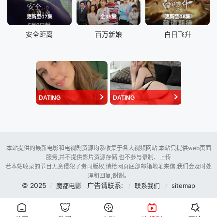
更新至07集
全35集
更新至06集
安全距离
百万新娘
白日飞升
DATING
DATING
本站提供的最新电影和电视剧资源均系收集于各大视频网站,本站只提供web页面
服务,并不提供影片资源存储,也不参与录制、上传
若本站收录的节目无意侵犯了贵司版权,请给网页底部邮箱地址来信,我们会及时处
理和回复,谢谢。
© 2025
广告请联系:
魔都电影
联系我们
sitemap