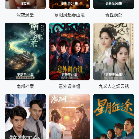
你爱看
更新至04集
更新至08集
深夜澡堂
寒阳风起春山境
青丘药郎
更新至06集
更新至12集
更新至06集
南部档案
意外调查组
九义人之烟云绣