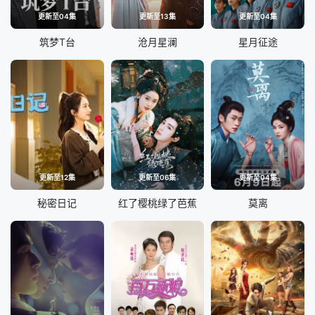
更新至04集
更新至13集
更新至04集
筑梦T台
沧月星澜
星月征途
更新至12集
更新至06集
更新至04集
秘密日记
红了樱桃绿了芭蕉
莫离