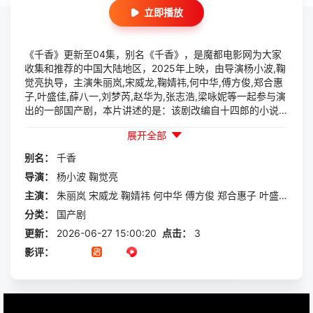
立即播放
《千香》更新至04集，别名《千香》，是魔都电影网为大家
收集和推荐的中国大陆地区，2025年上映，由导演杨小波,鞠
觉亮执导，主演朱丽岚,宋威龙,鞠婧祎,何中华,傅方俊,郑合惠
子,叶盛佳,薛八一,刘梦芮,赵华为,张志浩,梁咏妮等一起参与演
出的一部国产剧，本片讲述的是：该剧改编自十四郎的小说
《千香百媚》。海陨至，建木现，得建木之实者，可御万物，
展开全部
仙、妖、魔三族为之陷入血战...百年后，雷修远为救相依为命
的大哥，有意接近青丘孤女小棒槌，因缘际会下两人一同进入
别名：
千香
雏凤书院修...
导演：
杨小波
鞠觉亮
主演：
朱丽岚
宋威龙
鞠婧祎
何中华
傅方俊
郑合惠子
叶盛佳
薛八
分类：
国产剧
更新：
2026-06-27 15:00:20
点击：
3
影评：