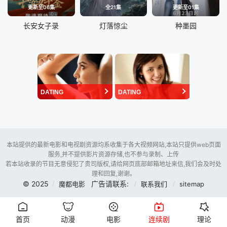
更新至06集
全21集
更新至01集
长安女子录
灯落惊尘
种墨园
DATING
DATING
本站提供的最新电影和电视剧资源均系收集于各大视频网站,本站只提供web页面
服务,并不提供影片资源存储,也不参与录制、上传
若本站收录的节目无意侵犯了贵司版权,请给网页底部邮箱地址来信,我们会及时处
理和回复,谢谢。
© 2025
广告请联系:
魔都电影
联系我们
sitemap
首页
动漫
电影
连续剧
理论