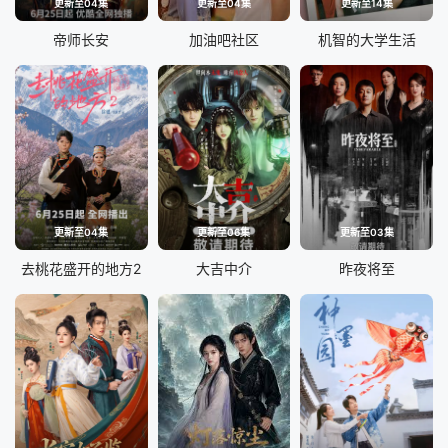
更新至04集
更新至04集
更新至14集
帝师长安
加油吧社区
机智的大学生活
更新至04集
更新至06集
更新至03集
去桃花盛开的地方2
大吉中介
昨夜将至