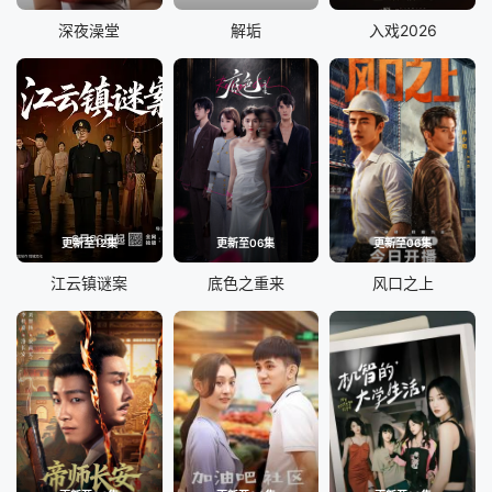
深夜澡堂
解垢
入戏2026
更新至12集
更新至06集
更新至06集
江云镇谜案
底色之重来
风口之上