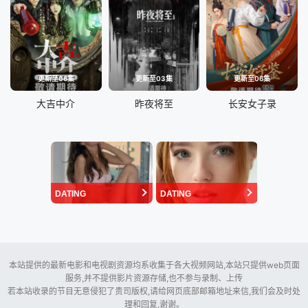
更新至06集
更新至03集
更新至06集
大吉中介
昨夜将至
长安女子录
DATING
DATING
本站提供的最新电影和电视剧资源均系收集于各大视频网站,本站只提供web页面
服务,并不提供影片资源存储,也不参与录制、上传
若本站收录的节目无意侵犯了贵司版权,请给网页底部邮箱地址来信,我们会及时处
理和回复,谢谢。