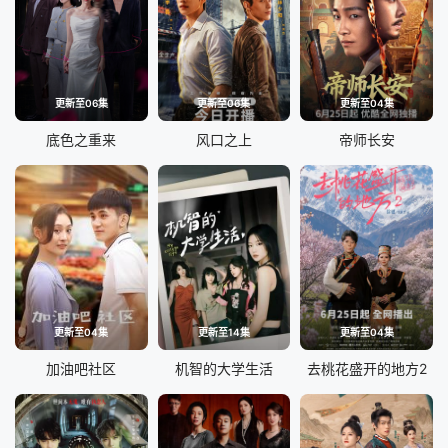
更新至06集
更新至06集
更新至04集
底色之重来
风口之上
帝师长安
更新至04集
更新至14集
更新至04集
加油吧社区
机智的大学生活
去桃花盛开的地方2