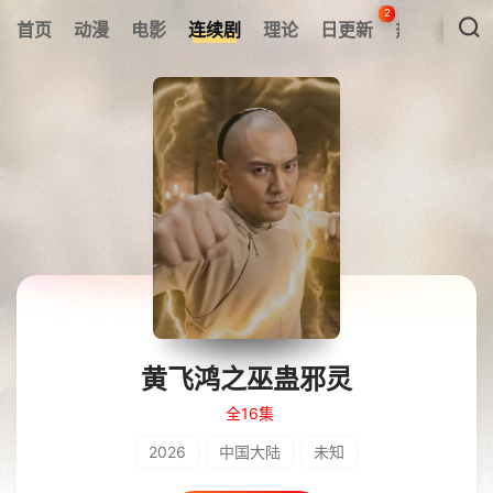
2
首页
动漫
电影
连续剧
理论
日更新
热搜榜
黄飞鸿之巫蛊邪灵
全16集
2026
中国大陆
未知