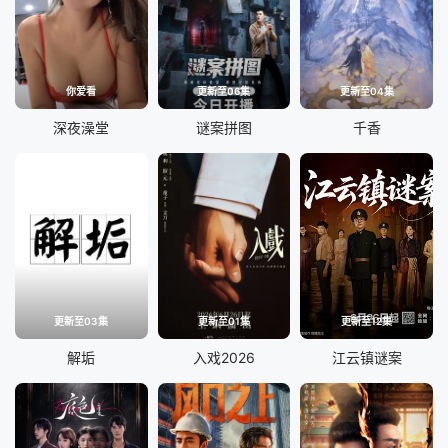
你爱看
更新至06集
更新至04集
深夜澡堂
谜案拼图
千香
更新至03集
更新至01集
更新至12集
解垢
入戏2026
江云镇谜案