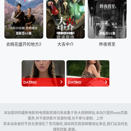
更新至04集
更新至06集
更新至03集
去桃花盛开的地方2
大吉中介
昨夜将至
DATING
DATING
本站提供的最新电影和电视剧资源均系收集于各大视频网站,本站只提供web页面
服务,并不提供影片资源存储,也不参与录制、上传
若本站收录的节目无意侵犯了贵司版权,请给网页底部邮箱地址来信,我们会及时处
理和回复,谢谢。