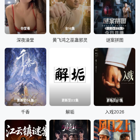
你爱看
全16集
更新至06集
深夜澡堂
黄飞鸿之巫蛊邪灵
谜案拼图
更新至04集
更新至03集
更新至01集
千香
解垢
入戏2026