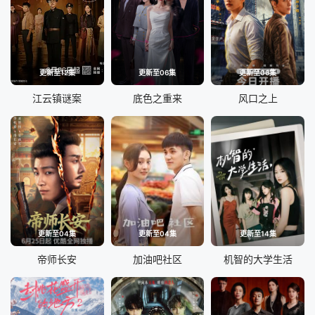
更新至12集
更新至06集
更新至06集
江云镇谜案
底色之重来
风口之上
更新至04集
更新至04集
更新至14集
帝师长安
加油吧社区
机智的大学生活