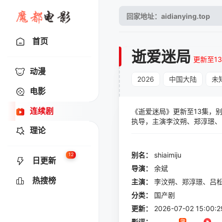
首页
逝爱迷局
更新至1
动漫
2026
中国大陆
未
电影
连续剧
《逝爱迷局》更新至13集，别
执导，主演李汶朔、郑淳璟、
理论
别名：
shiaimiju
12
日更新
导演：
余斌
热搜榜
主演：
李汶朔、郑淳璟、吕
分类：
国产剧
更新：
2026-07-02 15:00:2
影评：