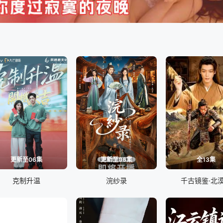
更新至06集
更新至06集
全13集
克制升温
浣纱录
千古镜鉴·北