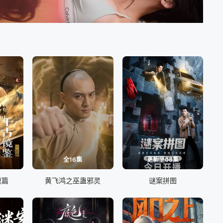
全16集
更新至06集
漠篇
黄飞鸿之巫蛊邪灵
谜案拼图