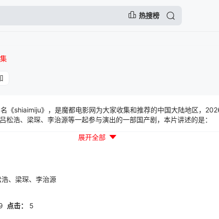
热搜榜
3集
知
名《shiaimiju》，是魔都电影网为大家收集和推荐的中国大陆地区，20
吕松浩、梁琛、李治源等一起参与演出的一部国产剧，本片讲述的是：
展开全部
松浩、梁琛、李治源
9
点击：
5