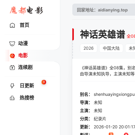
首页
神话英雄谱
全0
动漫
2026
中国大陆
未
电影
连续剧
《神话英雄谱》全08集，别名《
由导演未知执导，主演未知等
8
日更新
别名：
shenhuayingxiongpu
热搜榜
导演：
未知
主演：
未知
分类：
纪录片
更新：
2026-01-20 20:01:1
影评：