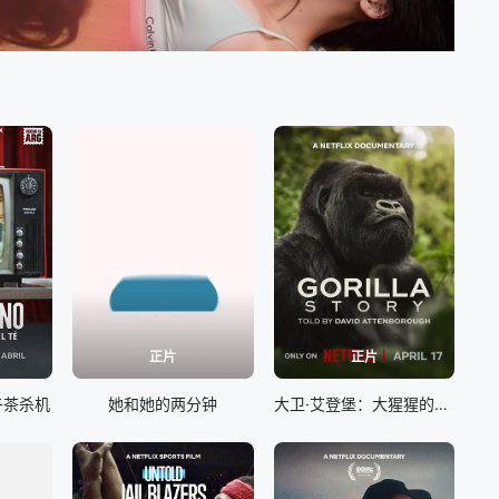
正片
正片
午茶杀机
她和她的两分钟
大卫·艾登堡：大猩猩的故事