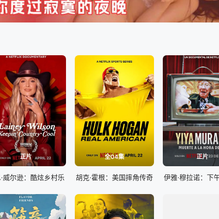
正片
全04集
正片
尼·威尔逊：酷炫乡村乐
胡克·霍根：美国摔角传奇
伊雅·穆拉诺：下