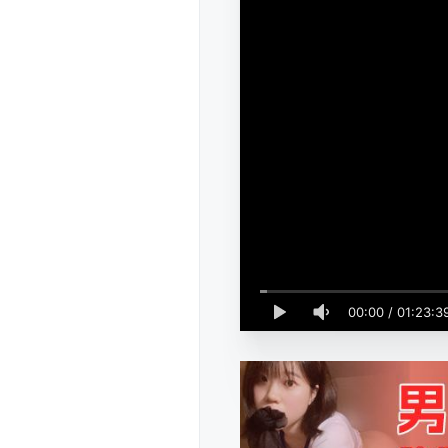
00:00
/
01:23:3