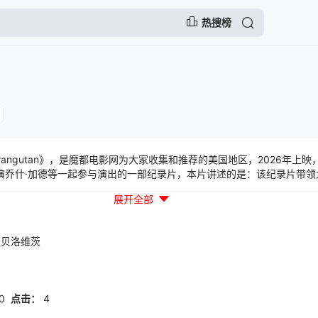
热搜榜
angutan》，是魔都电影网为大家收集和推荐的美国地区，2026年上映
主演乔什·加德等一起参与演出的一部纪录片，本片讲述的是：该纪录片带
十足的猩猩社群。一起见证好奇心爆棚的年轻红毛猩猩“英达”如何勇敢离
展开全部
·贝洛维茨
0
点击：
4