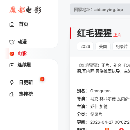
首页
红毛猩猩
正片
动漫
2026
美国
纪录片
电影
连续剧
《红毛猩猩》正片，别名《Or
德,瓦内萨·贝洛维茨执导，
答腊岛雨林，探索神秘又活力
8
日更新
成长旅程。
别名：
Orangutan
热搜榜
导演：
马克·林菲尔德
瓦内萨
主演：
乔什·加德
分类：
纪录片
更新：
2026-04-27 00:02:2
影评：