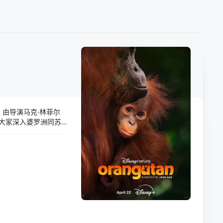
，由导演马克·林菲尔
领大家深入婆罗洲同苏门
开母巢，展开一段非凡