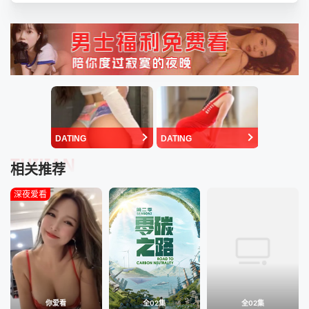
DATING
DATING
TUIJIAN
相关推荐
深夜爱看
你爱看
全02集
全02集