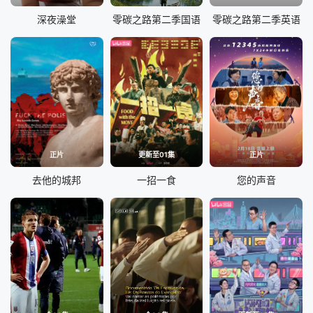
深夜澡堂
零碳之路第二季国语
零碳之路第二季英语
正片
更新至01集
正片
去他的城邦
一招一食
您的声音