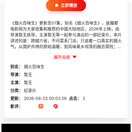
立即播放
《烟火百味生》更新至01集，别名《烟火百味生》，是魔都
电影网为大家收集和推荐的中国大陆地区，2026年上映，由
导演暂无执导，主演暂无等一起参与演出的一部纪录片，本片
讲述的是：跨越六省，不问菜系门派，只追着一口真实的烟火
气。从围炉共烤的原始温暖，到风味离乡闯荡的融合冒险；从
江河湖海馈赠的极致之鲜，到一碗主食撑起的朴实底气；再到
展开全部
多民族餐桌上不分你我的相聚，最终回到巷口灶头代...
别名：
烟火百味生
导演：
暂无
主演：
暂无
分类：
纪录片
更新：
2026-06-23 00:02:29
点击：
3
影评：