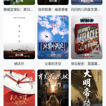
全02集
全03集
更新至01集
挪威足球队：黑马之路
信仰奴隶：福音使者
闪闪的儿科医生第四季
全04集
正片
正片
纳达尔
父辈的天空
体坛秘史：英国篇：利物浦的伊斯坦布尔奇迹