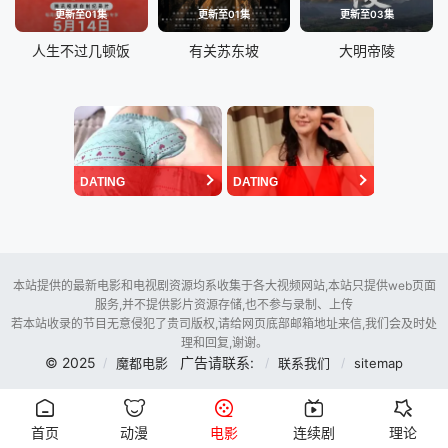
更新至01集
更新至01集
更新至03集
人生不过几顿饭
有关苏东坡
大明帝陵
DATING
DATING
本站提供的最新电影和电视剧资源均系收集于各大视频网站,本站只提供web页面
服务,并不提供影片资源存储,也不参与录制、上传
若本站收录的节目无意侵犯了贵司版权,请给网页底部邮箱地址来信,我们会及时处
理和回复,谢谢。
© 2025
广告请联系:
魔都电影
联系我们
sitemap
首页
动漫
电影
连续剧
理论