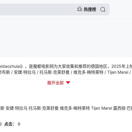
热搜榜
daozhuiai》，是魔都电影网为大家收集和推荐的德国地区，2025年
 / 安婕·特拉乌 / 托马斯·克莱舒曼 / 维克多·梅特莱特 / Tijan Marei /
net Hoeltschi等一起参与演出的一部惊悚片，本片讲述的是：
展开全部
布斯
安婕·特拉乌
托马斯·克莱舒曼
维克多·梅特莱特
Tijan
Marei
露西娅·巴
9
点击：
9