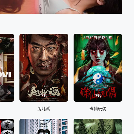
正片
正片
兔儿谣
碟仙玩偶