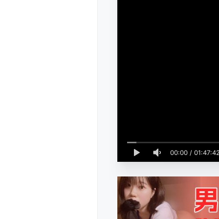
00:00
/
01:47:4