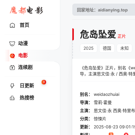
首页
危岛坠爱
正片
动漫
2025
德国
未知
电影
连续剧
《危岛坠爱》正片，别名《wei
导，主演思文佳·永 / 西奥·特里布斯
科斯托夫 / Sienna Four
8
日更新
别名：
weidaozhuiai
热搜榜
导演：
雪莉·霍曼
主演：
思文佳·永
西奥·特里
分类：
惊悚片
更新：
2025-08-23 09:01:1
影评：