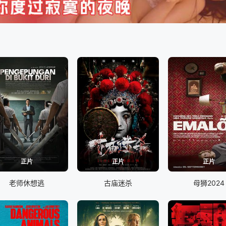
正片
正片
正片
老师休想逃
古庙迷杀
母狮2024