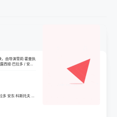
上映，由导演雪莉·霍曼执
 露西娅·巴拉多 / 安东·
拉多
安东·科斯托夫
Sienna
Fournet
Hoeltschi