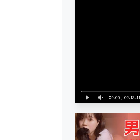
00:00
/
02:13:4