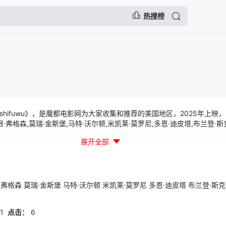
热搜榜
ashifuwu》，是魔都电影网为大家收集和推荐的美国地区，2025年上映
·弗格森,莫瑞·金斯堡,马特·沃尔顿,米凯莱·莫罗尼,多恩·迪皮塔,布兰登·斯
·布隆,阿拉贝拉·奥利维娅·克拉克等一起参与演出的一部惊悚片，本片讲述
展开全部
·弗格森
莫瑞·金斯堡
马特·沃尔顿
米凯莱·莫罗尼
多恩·迪皮塔
布兰登·斯
1
点击：
6