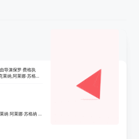
，由导演保罗·费格执
克莱纳,阿莱娜·苏格纳,
的是：
克莱纳
阿莱娜·苏格纳
西德尼·斯维尼
伊万·阿马罗·布隆
阿拉贝拉·奥利维娅