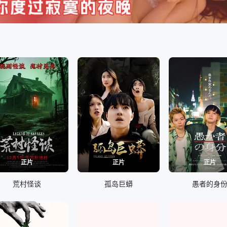
正片
正片
正片
荒村怪谈
孤岛巨蟒
愚者的身