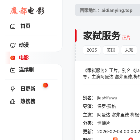
首页
家弑服务
正片
动漫
2025
美国
未知
电影
连续剧
《家弑服务》正片，别名《ji
导，主演阿曼达·塞弗里德,梅根
西德尼·斯维尼,伊万·阿马罗
8
日更新
别名：
jiashifuwu
热搜榜
导演：
保罗·费格
主演：
阿曼达·塞弗里德
梅根
分类：
惊悚片
更新：
2026-02-04 00:00:2
影评：