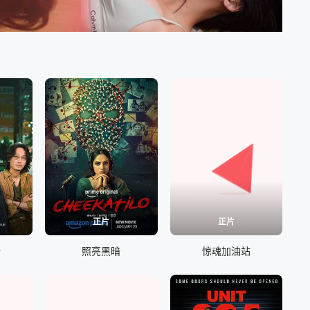
正片
正片
份
照亮黑暗
惊魂加油站