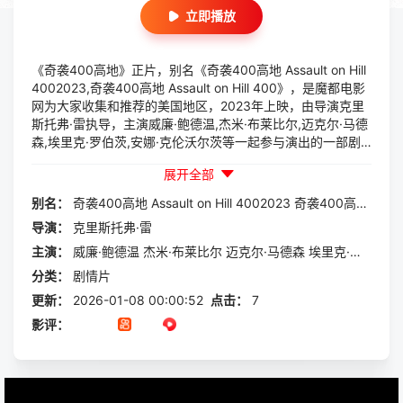
立即播放
《奇袭400高地》正片，别名《奇袭400高地 Assault on Hill
4002023,奇袭400高地 Assault on Hill 400》，是魔都电影
网为大家收集和推荐的美国地区，2023年上映，由导演克里
斯托弗·雷执导，主演威廉·鲍德温,杰米·布莱比尔,迈克尔·马德
森,埃里克·罗伯茨,安娜·克伦沃尔茨等一起参与演出的一部剧
情片，本片讲述的是：内详
展开全部
别名：
奇袭400高地
Assault
on
Hill
4002023
奇袭400高地
Assau
导演：
克里斯托弗·雷
主演：
威廉·鲍德温
杰米·布莱比尔
迈克尔·马德森
埃里克·罗伯茨
安
分类：
剧情片
更新：
2026-01-08 00:00:52
点击：
7
影评：