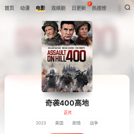
8
首页
动漫
电影
连续剧
日更新
热搜榜
奇袭400高地
正片
2023
美国
剧情
战争