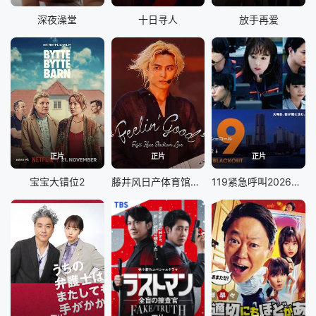
深夜澡堂
十日寻人
放手再爱
正片
正片
正片
宝宝大错位2
藤井风日产体育馆演唱会
119紧急呼叫2026横滨大停电