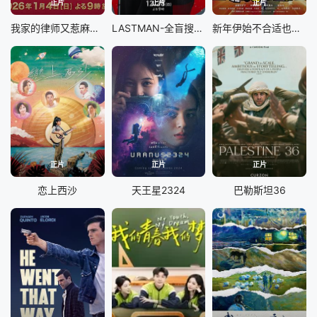
正片
正片
正片
我家的律师又惹麻烦了
LASTMAN-全盲搜查官
新年伊始不合适也要有个限度！～不能认真聊聊吗？
正片
正片
正片
恋上西沙
天王星2324
巴勒斯坦36