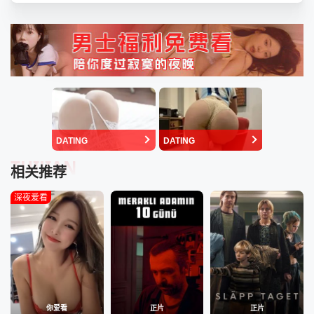
DATING
DATING
TUIJIAN
相关推荐
深夜爱看
你爱看
正片
正片