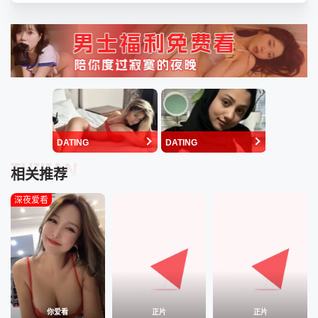
DATING
DATING
TUIJIAN
相关推荐
深夜爱看
你爱看
正片
正片