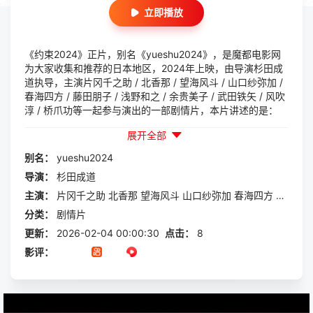
立即播放
《约束2024》正片，别名《yueshu2024》，是魔都电影网
为大家收集和推荐的日本地区，2024年上映，由导演杉田成
道执导，主演片冈千之助 / 北香那 / 望海风斗 / 山口纱弥加 /
春海四方 / 藤田朋子 / 浅野和之 / 余贵美子 / 武田铁矢 / 风吹
淳 / 桥爪功等一起参与演出的一部剧情片，本片讲述的是：
展开全部
别名：
yueshu2024
导演：
杉田成道
主演：
片冈千之助
北香那
望海风斗
山口纱弥加
春海四方
藤田朋
分类：
剧情片
更新：
2026-02-04 00:00:30
点击：
8
影评：