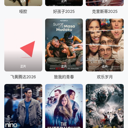
正片
正片
正片
哑腔
好孩子2025
克里斯蒂2025
正片
正片
正片
飞黄腾达2026
致我的青春
欢乐岁月