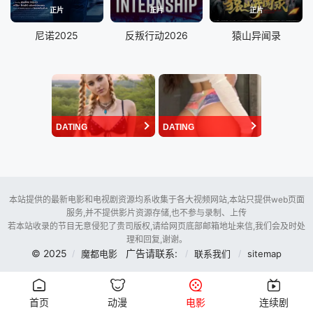
正片
正片
正片
尼诺2025
反叛行动2026
猿山异闻录
DATING
DATING
本站提供的最新电影和电视剧资源均系收集于各大视频网站,本站只提供web页面
服务,并不提供影片资源存储,也不参与录制、上传
若本站收录的节目无意侵犯了贵司版权,请给网页底部邮箱地址来信,我们会及时处
理和回复,谢谢。
© 2025
广告请联系:
魔都电影
联系我们
sitemap
首页
动漫
电影
连续剧