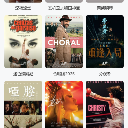
深夜澡堂
玄机卫之镇国神鼎
两架钢琴
正片
正片
正片
迷色嫌疑犯
合唱团2025
旁观者