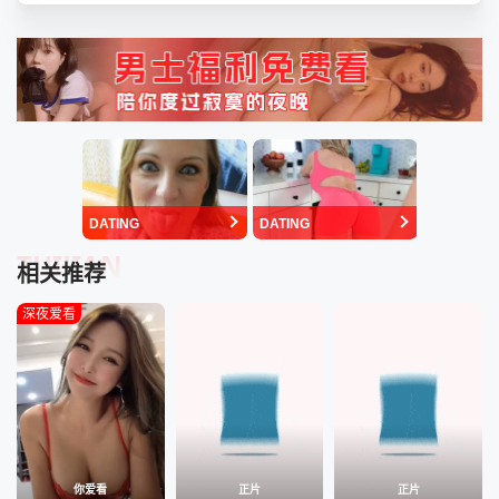
DATING
DATING
TUIJIAN
相关推荐
深夜爱看
你爱看
正片
正片