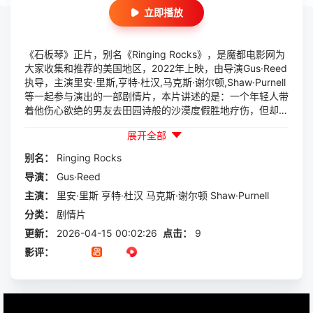
立即播放
《石板琴》正片，别名《Ringing Rocks》，是魔都电影网为
大家收集和推荐的美国地区，2022年上映，由导演Gus·Reed
执导，主演里安·里斯,亨特·杜汉,马克斯·谢尔顿,Shaw·Purnell
等一起参与演出的一部剧情片，本片讲述的是：一个年轻人带
着他伤心欲绝的男友去田园诗般的沙漠度假胜地疗伤，但却被
一个可怕的新现实所唤醒。
展开全部
别名：
Ringing
Rocks
导演：
Gus·Reed
主演：
里安·里斯
亨特·杜汉
马克斯·谢尔顿
Shaw·Purnell
分类：
剧情片
更新：
2026-04-15 00:02:26
点击：
9
影评：