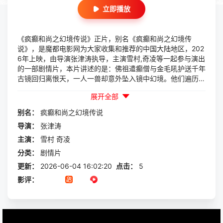
立即播放
《疯癫和尚之幻境传说》正片，别名《疯癫和尚之幻境传
说》，是魔都电影网为大家收集和推荐的中国大陆地区，202
6年上映，由导演张津涛执导，主演雪村,奇凌等一起参与演出
的一部剧情片，本片讲述的是：佛祖遣癫僧与金毛吼护送千年
古镜回归离恨天，一人一兽却意外坠入镜中幻境。他们遍历千
古奇境，在镜花水月的迷障中照见本心。当红尘执念化作云
展开全部
烟，疯癫与兽性终寻得内心至宝——原来生命最美的归途，不
在离恨天上，而...
别名：
疯癫和尚之幻境传说
导演：
张津涛
主演：
雪村
奇凌
分类：
剧情片
更新：
2026-06-04 16:02:20
点击：
5
影评：