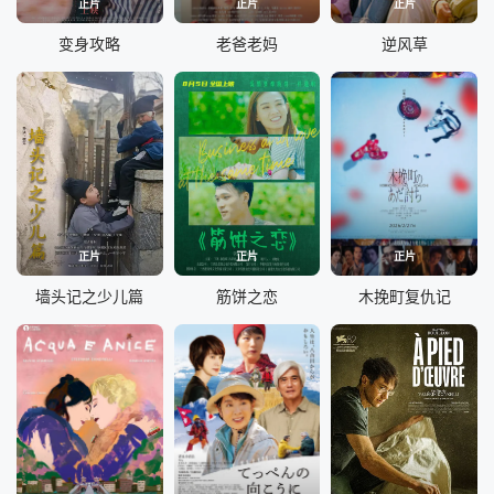
正片
正片
正片
变身攻略
老爸老妈
逆风草
正片
正片
正片
墙头记之少儿篇
筋饼之恋
木挽町复仇记