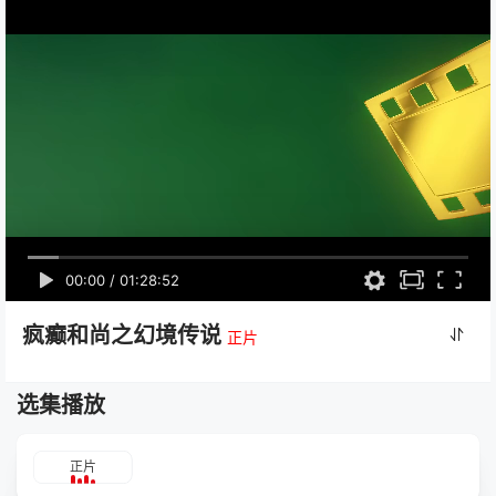
00:00
/
01:28:52
疯癫和尚之幻境传说
正片
选集播放
正片