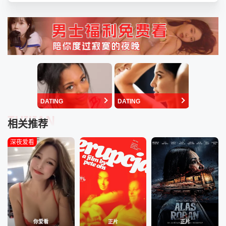
DATING
DATING
TUIJIAN
相关推荐
深夜爱看
你爱看
正片
正片