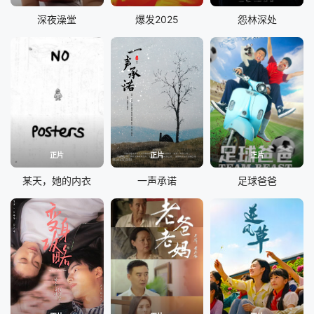
深夜澡堂
爆发2025
怨林深处
正片
正片
正片
某天，她的内衣
一声承诺
足球爸爸