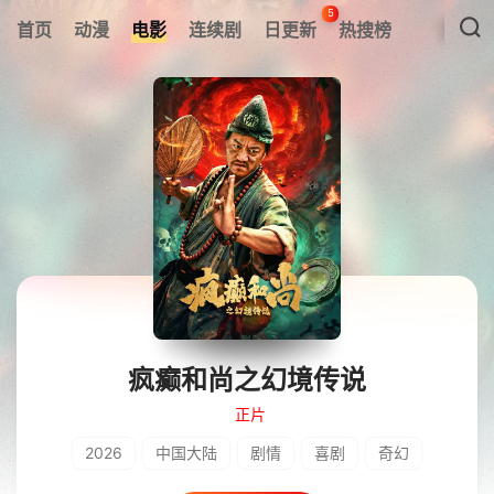
5
首页
动漫
电影
连续剧
日更新
热搜榜
疯癫和尚之幻境传说
正片
2026
中国大陆
剧情
喜剧
奇幻