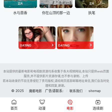
正片
正片
正片
水与茴香
你在山顶的那一边
执笔
DATING
DATING
本站提供的最新电影和电视剧资源均系收集于各大视频网站,本站只提供web页面
服务,并不提供影片资源存储,也不参与录制、上传
若本站收录的节目无意侵犯了贵司版权,请给网页底部邮箱地址来信,我们会及时处
理和回复,谢谢。
© 2025
广告请联系:
魔都电影
联系我们
sitemap
首页
动漫
电影
连续剧