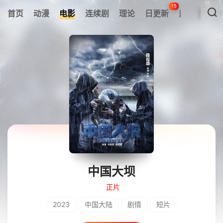
15
首页
动漫
电影
连续剧
理论
日更新
热搜榜
中国大坝
正片
2023
中国大陆
剧情
短片