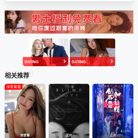
DATING
DATING
TUIJIAN
相关推荐
深夜爱看
你爱看
正片
正片