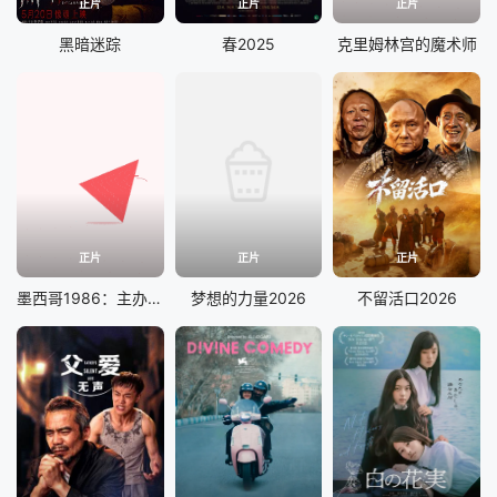
正片
正片
正片
黑暗迷踪
春2025
克里姆林宫的魔术师
正片
正片
正片
墨西哥1986：主办大作战
梦想的力量2026
不留活口2026