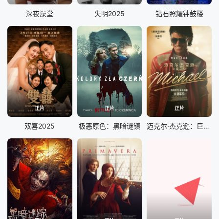
深夜澡堂
失明2025
钻石照耀钟鼓楼
正片
正片
正片
双喜2025
极恶原色：黑暗谜镇
迈克尔·杰克逊：巨星之路