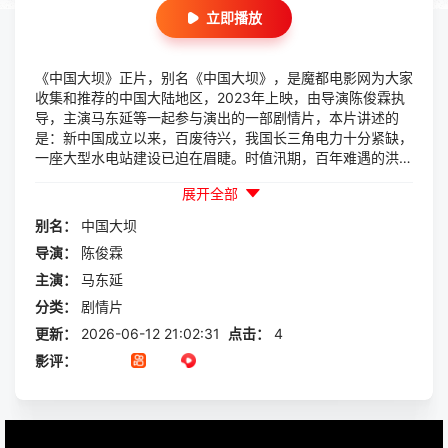
立即播放
《中国大坝》正片，别名《中国大坝》，是魔都电影网为大家
收集和推荐的中国大陆地区，2023年上映，由导演陈俊霖执
导，主演马东延等一起参与演出的一部剧情片，本片讲述的
是：新中国成立以来，百废待兴，我国长三角电力十分紧缺，
一座大型水电站建设已迫在眉睫。时值汛期，百年难遇的洪水
威胁即将建成的大坝，同时却发生导流通道闸门卡闭的严重问
展开全部
题，亟待潜水员下水解决。命悬一线之际，潜水...
别名：
中国大坝
导演：
陈俊霖
主演：
马东延
分类：
剧情片
更新：
2026-06-12 21:02:31
点击：
4
影评：