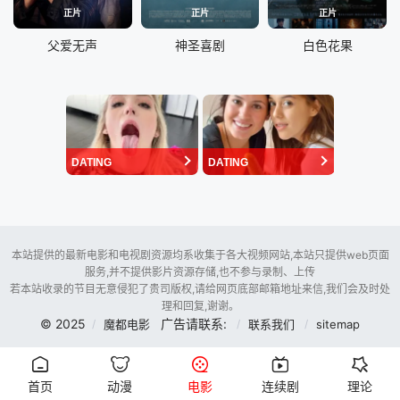
正片
正片
正片
父爱无声
神圣喜剧
白色花果
DATING
DATING
本站提供的最新电影和电视剧资源均系收集于各大视频网站,本站只提供web页面
服务,并不提供影片资源存储,也不参与录制、上传
若本站收录的节目无意侵犯了贵司版权,请给网页底部邮箱地址来信,我们会及时处
理和回复,谢谢。
© 2025
广告请联系:
魔都电影
联系我们
sitemap
首页
动漫
电影
连续剧
理论