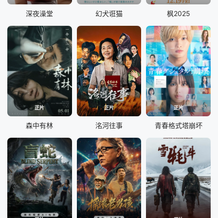
深夜澡堂
幻犬诳猫
枫2025
正片
正片
正片
森中有林
洺河往事
青春格式塔崩坏