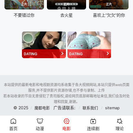
正片
正片
正片
不要错过你
去火星
喜欢上“欠欠”的你
DATING
DATING
本站提供的最新电影和电视剧资源均系收集于各大视频网站,本站只提供web页面
服务,并不提供影片资源存储,也不参与录制、上传
若本站收录的节目无意侵犯了贵司版权,请给网页底部邮箱地址来信,我们会及时处
理和回复,谢谢。
© 2025
广告请联系:
魔都电影
联系我们
sitemap
首页
动漫
电影
连续剧
理论