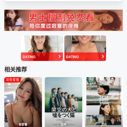
DATING
DATING
TUIJIAN
相关推荐
深夜爱看
你爱看
正片
正片