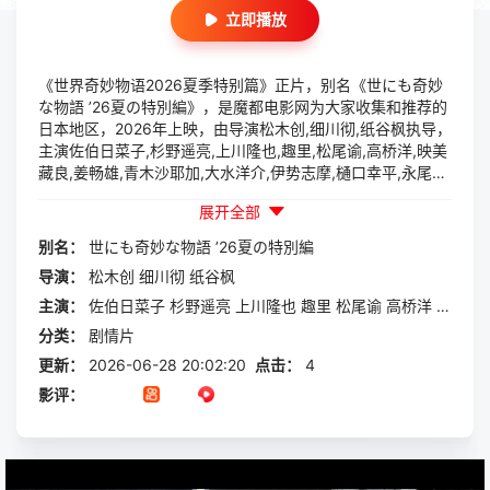
立即播放
《世界奇妙物语2026夏季特别篇》正片，别名《世にも奇妙
な物語 ’26夏の特別編》，是魔都电影网为大家收集和推荐的
日本地区，2026年上映，由导演松木创,细川彻,纸谷枫执导，
主演佐伯日菜子,杉野遥亮,上川隆也,趣里,松尾谕,高桥洋,映美
藏良,姜畅雄,青木沙耶加,大水洋介,伊势志摩,樋口幸平,永尾柚
乃,名村辰等一起参与演出的一部剧情片，本片讲述的是：
展开全部
（1）「遺体は一体……」（遗体究竟……）出演：上川隆也
（主演）、高桥洋、樋口幸平等剧情简介：资深刑警·樱庭孝
别名：
世にも奇妙な物語
’26夏の特別編
夫（上川隆也饰）前往独栋住宅调查，发现二楼卧室有一男一
导演：
松木创
细川彻
纸谷枫
女两具遗体。然而，当他去...
主演：
佐伯日菜子
杉野遥亮
上川隆也
趣里
松尾谕
高桥洋
映美藏
分类：
剧情片
更新：
2026-06-28 20:02:20
点击：
4
影评：