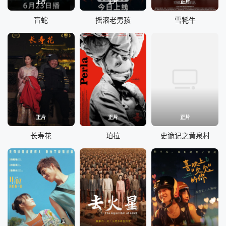
正片
正片
正片
盲蛇
摇滚老男孩
雪牦牛
正片
正片
正片
长寿花
珀拉
史诡记之黄泉村