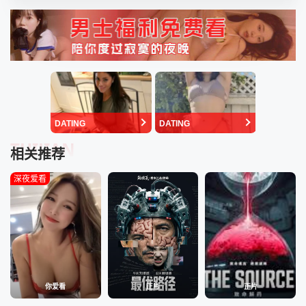
DATING
DATING
TUIJIAN
相关推荐
深夜爱看
你爱看
正片
正片