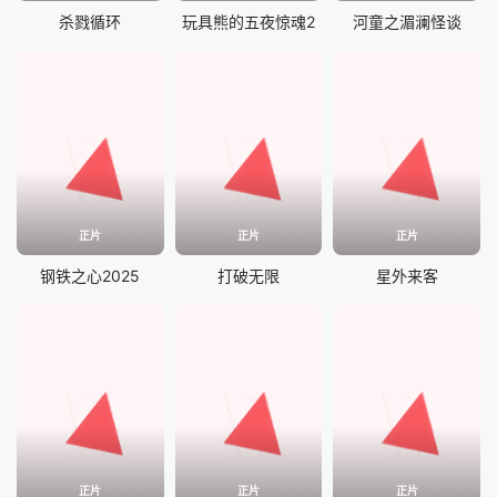
杀戮循环
玩具熊的五夜惊魂2
河童之湄澜怪谈
正片
正片
正片
钢铁之心2025
打破无限
星外来客
正片
正片
正片