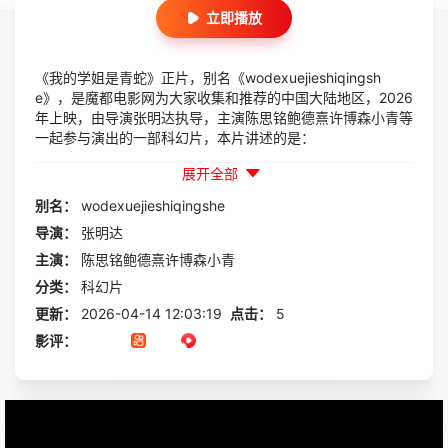
立即播放
《我的学姐是青蛇》正片，别名《wodexuejieshiqingsh
e》，是魔都电影网为大家收集和推荐的中国大陆地区，2026
年上映，由导演张明达执导，主演陈思铭鲍德熹许博森小青等
一起参与演出的一部科幻片，本片讲述的是：
展开全部
别名：
wodexuejieshiqingshe
导演：
张明达
主演：
陈思铭鲍德熹许博森小青
分类：
科幻片
更新：
2026-04-14 12:03:19
点击：
5
影评：