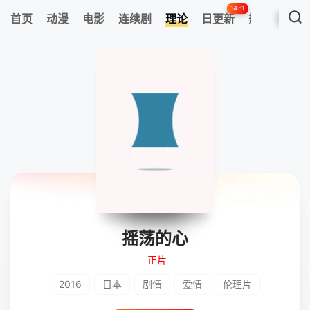
1451
首页
动漫
电影
连续剧
理论
日更新
热搜榜
摇荡的心
正片
2016
日本
剧情
爱情
伦理片