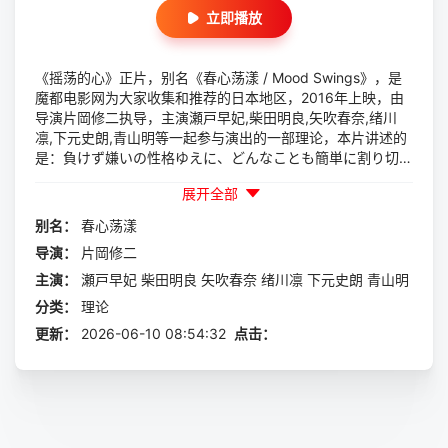
立即播放
《摇荡的心》正片，别名《春心荡漾 / Mood Swings》，是
魔都电影网为大家收集和推荐的日本地区，2016年上映，由
导演片岡修二执导，主演瀬戸早妃,柴田明良,矢吹春奈,绪川
凛,下元史朗,青山明等一起参与演出的一部理论，本片讲述的
是：負けず嫌いの性格ゆえに、どんなことも簡単に割り切る
ことができない美咲（瀬戸早妃）。外食産業の商社で働いて
展开全部
いる彼女は、結婚する先輩・倫子 （矢吹春奈）から式の発
起人になってほしいと頼まれる。それを受けた美咲だった
别名：
春心荡漾
が、無理難題を要求してくる上司を筆頭に周囲の人間に翻弄
导演：
片岡修二
（ほんろう）されることに。ある時、一人の男性が美咲の前
に現れ……。
主演：
瀬戸早妃
柴田明良
矢吹春奈
绪川凛
下元史朗
青山明
分类：
理论
更新：
2026-06-10 08:54:32
点击：