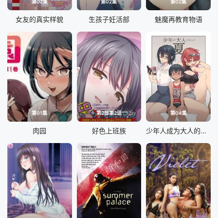
第02集
第02集
第02集
女友的真实样貌
生孩子妊活部
魅魔再教育物语
第01集
第2部第2话
第04集
肉园
好色上班族
少年人成为大人的夏天