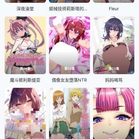
深夜澡堂
姬械技师莉斯塔的大冒险
Fleur
第04集
第04集
第03集
魔斗姬利斯缇亚
偶像女友墮落NTR
妈妈喝骂