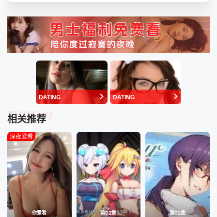
DATING
DATING
TUIJIAN
相关推荐
深夜爱看
你爱看
第02集
第02集