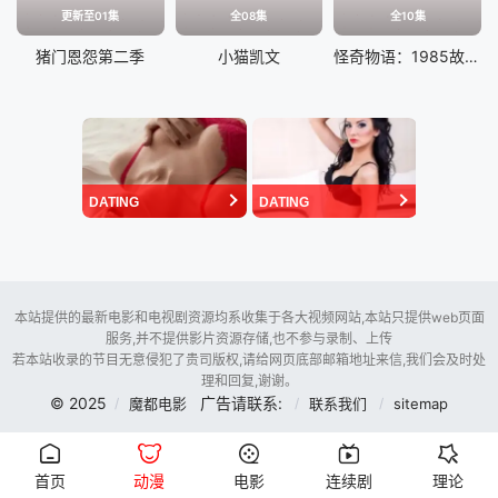
更新至01集
全08集
全10集
猪门恩怨第二季
小猫凯文
怪奇物语：1985故事集
DATING
DATING
本站提供的最新电影和电视剧资源均系收集于各大视频网站,本站只提供web页面
服务,并不提供影片资源存储,也不参与录制、上传
若本站收录的节目无意侵犯了贵司版权,请给网页底部邮箱地址来信,我们会及时处
理和回复,谢谢。
© 2025
广告请联系:
魔都电影
联系我们
sitemap
首页
动漫
电影
连续剧
理论