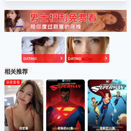
DATING
DATING
TUIJIAN
相关推荐
深夜爱看
你爱看
更新至02集
更新至10集