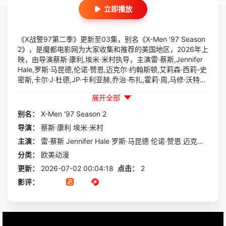
立即播放
《X战警97第二季》更新至03集，别名《X-Men '97 Season
2》，是魔都电影网为大家收集和推荐的美国地区，2026年上
映，由导演蔡斯·康利,埃米·米村执导，主演雷·蔡斯,Jennifer
Hale,罗斯·马昆德,伦诺·赞恩,迈克尔·约翰斯顿,艾莉森·西莉-史
密斯,卡尔·J·杜德,JP·卡利亚赫,乔治·布扎,霍莉·周,马修·沃特森
等一起参与演出的一部欧美动漫，本片讲述的是：X战警被分
展开全部
散到了各个时间线，从过去，到未来，而他们将在最脆弱的时
间点遭遇袭击——如今，1990年代。天启发威，大战来临。
别名：
X-Men
'97
Season
2
导演：
蔡斯·康利
埃米·米村
主演：
雷·蔡斯
Jennifer
Hale
罗斯·马昆德
伦诺·赞恩
迈克尔·约翰斯顿
分类：
欧美动漫
更新：
2026-07-02 00:04:18
点击：
2
影评：