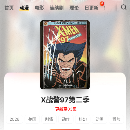
6
首页
动漫
电影
连续剧
理论
日更新
热搜榜
X战警97第二季
更新至03集
2026
美国
剧情
动作
科幻
动画
冒险