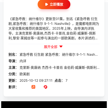
立即播放
《紧急呼救：纳什维尔》更新至01集，别名《紧急呼救 衍生
剧,紧急呼救：纳什维尔 9-1-1: Nashville》，是魔都电影网为
大家收集和推荐的美国地区，2025年上映，由导演内详执
导，主演克里斯·奥唐纳,杰西卡·卡普肖,金伯莉·威廉斯-佩斯
利,黎安·莱姆丝等一起参与演出的一部欧美剧，本片讲述的
是：But9-1-1couldgetanotherspinoffonABCinanewlocatio
展开全部
n,withLasVegasamongpotentialcitiesrumoredtofollowLosA
ngeles(9-1-1)andAustin(9-1-1:LoneStar).
别名：
紧急呼救
衍生剧
紧急呼救：纳什维尔
9-1-1:
Nashville
导演：
内详
主演：
克里斯·奥唐纳
杰西卡·卡普肖
金伯莉·威廉斯-佩斯利
黎安·
分类：
欧美剧
更新：
2025-10-12 09:27:11
点击：
7
影评：