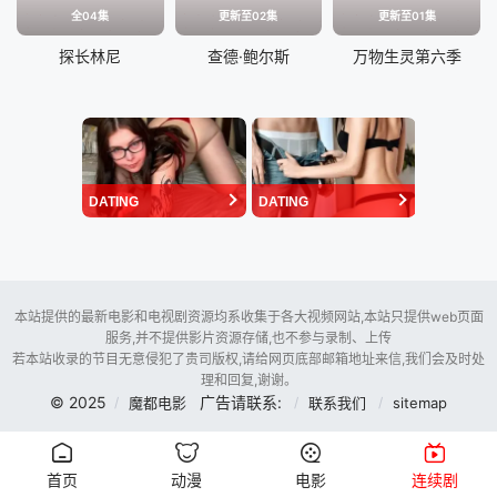
全04集
更新至02集
更新至01集
探长林尼
查德·鲍尔斯
万物生灵第六季
DATING
DATING
本站提供的最新电影和电视剧资源均系收集于各大视频网站,本站只提供web页面
服务,并不提供影片资源存储,也不参与录制、上传
若本站收录的节目无意侵犯了贵司版权,请给网页底部邮箱地址来信,我们会及时处
理和回复,谢谢。
© 2025
广告请联系:
魔都电影
联系我们
sitemap
首页
动漫
电影
连续剧