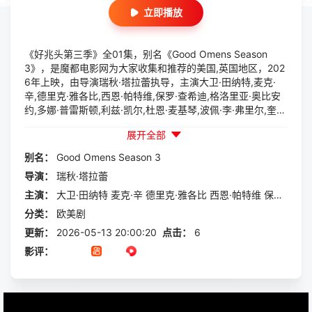
立即播放
《好兆头第三季》全01集，别名《Good Omens Season
3》，是魔都电影网为大家收集和推荐的美国,英国地区，202
6年上映，由导演瑞秋·塔拉蕾执导，主演大卫·田纳特,麦克·
辛,德里克·雅各比,西恩·帕特维,保罗·查希迪,格洛里亚·奥比安
约,多娜·普雷斯顿,利兹·凯尔,杜恩·麦基琴,波佩·李·弗里尔,奎琳
·塞普尔维达,比拉尔·哈斯纳,卡勒姆·科茨等一起参与演出的一
展开全部
部欧美剧，本片讲述的是：如今已成为至高大天使的亚茨拉斐
尔（麦克·辛饰）在第二次降临的计划正朝着出人意料却又危
别名：
Good
Omens
Season
3
险的方向发展之际，寻求克劳利（大卫·田纳特饰）的帮助。
导演：
瑞秋·塔拉蕾
天使与恶魔能否在一切为时已晚之前，弥合他们之间的分歧？
主演：
大卫·田纳特
麦克·辛
德里克·雅各比
西恩·帕特维
保罗·查希迪
分类：
欧美剧
更新：
2026-05-13 20:00:20
点击：
6
影评：