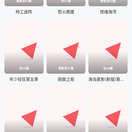
更新至01集
全07集
更新至02集
特工迷阵
怒火救援
惊魂海湾
全06集
更新至01集
全06集
年少轻狂第五季
困兽之局
海岛匿影(新版)第二季