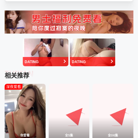
DATING
DATING
TUIJIAN
相关推荐
深夜爱看
你爱看
全5集
全06集