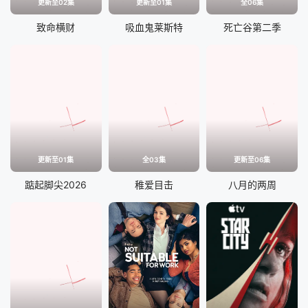
更新至02集
更新至01集
全06集
致命横财
吸血鬼莱斯特
死亡谷第二季
更新至01集
全03集
更新至06集
踮起脚尖2026
稚爱目击
八月的两周