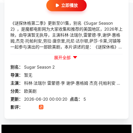
立即播放
《谜探休格第二季》更新至01集，别名《Sugar Season
2》，是魔都电影网为大家收集和推荐的美国地区，2026年上
映，由导演暂无执导，主演科林·法瑞尔,雷蒙德·李,谢伊·惠格
姆,杰克·托帕利安,劳拉·唐奈里,托尼·达尔顿,萨莎·卡莱,河镇等
一起参与演出的一部欧美剧，本片讲述的是：《谜探休格》以
当代视角重新演绎了文学、电影和电视史上最受欢迎且意义重
展开全部
大的题材之一——私家侦探故事。第二季迎来洛杉矶标志性私
家侦探兼电影鉴赏家约翰·休格的回归，他踏上了新案件的旅
别名：
Sugar
Season
2
程。休格一边继续寻找失...
导演：
暂无
主演：
科林·法瑞尔
雷蒙德·李
谢伊·惠格姆
杰克·托帕利安
劳拉·唐
分类：
欧美剧
更新：
2026-06-20 00:00:20
点击：
5
影评：