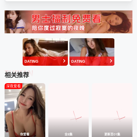
DATING
DATING
TUIJIAN
相关推荐
深夜爱看
你爱看
全8集
更新至01集