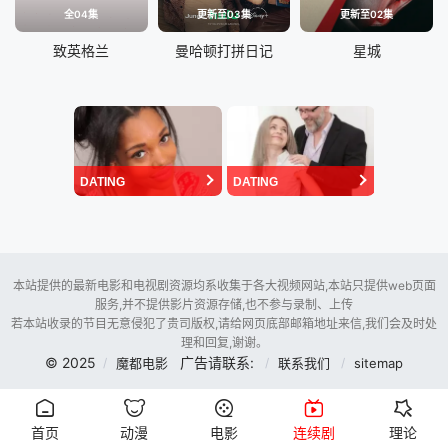
全04集
更新至03集
更新至02集
致英格兰
曼哈顿打拼日记
星城
DATING
DATING
本站提供的最新电影和电视剧资源均系收集于各大视频网站,本站只提供web页面
服务,并不提供影片资源存储,也不参与录制、上传
若本站收录的节目无意侵犯了贵司版权,请给网页底部邮箱地址来信,我们会及时处
理和回复,谢谢。
© 2025
广告请联系:
魔都电影
联系我们
sitemap
首页
动漫
电影
连续剧
理论