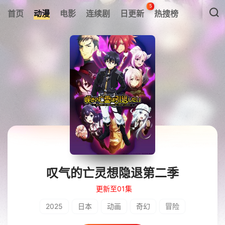
5
首页
动漫
电影
连续剧
日更新
热搜榜
叹气的亡灵想隐退第二季
更新至01集
2025
日本
动画
奇幻
冒险