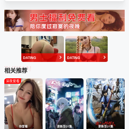
DATING
DATING
TUIJIAN
相关推荐
深夜爱看
你爱看
更新至01集
更新至01集