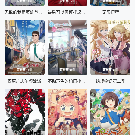
更新至01集
更新至02集
更新至01集
无敌的我是英雄爸爸和精灵妈妈的女儿
最后可以再拜托您一件事吗
无限扭蛋
更新至01集
更新至01集
更新至01集
野原广志午餐流派
不动声色的柏田小姐与喜形于色的太田君
婚戒物语第二季