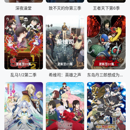
深夜澡堂
致不灭的你第三季
王者天下第6季
更新至01集
更新至01集
更新至01集
乱马1/2第二季
希维司：英雄之声
东岛丹三郎想成为假面骑士