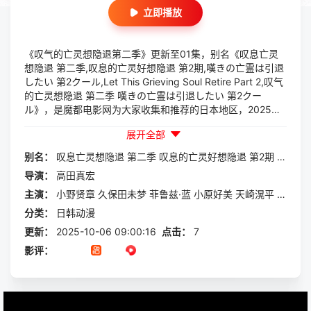
立即播放
《叹气的亡灵想隐退第二季》更新至01集，别名《叹息亡灵
想隐退 第二季,叹息的亡灵好想隐退 第2期,嘆きの亡霊は引退
したい 第2クール,Let This Grieving Soul Retire Part 2,叹气
的亡灵想隐退 第二季 嘆きの亡霊は引退したい 第2クー
ル》，是魔都电影网为大家收集和推荐的日本地区，2025年
上映，由导演高田真宏执导，主演小野贤章,久保田未梦,菲鲁
展开全部
兹·蓝,小原好美,天崎滉平,杉田智和,古贺葵,大地叶,关根明良,
前田诚二,大塚明夫,道井悠,木村良平,稻田彻,白石晴香,芹泽优,
别名：
叹息亡灵想隐退
第二季
叹息的亡灵好想隐退
第2期
嘆きの
天野聪美,猪股慧士,赤泽凉太,安野希世乃,茜屋日海夏 Himika
导演：
高田真宏
Akaneya等一起参与演出的一部日韩动漫，本片讲述的是：
内详
主演：
小野贤章
久保田未梦
菲鲁兹·蓝
小原好美
天崎滉平
杉田智
分类：
日韩动漫
更新：
2025-10-06 09:00:16
点击：
7
影评：