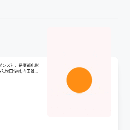
 ワンダンス》，是魔都电影
,增田俊树,内田雄马,
自身情绪、迎合他人生
。