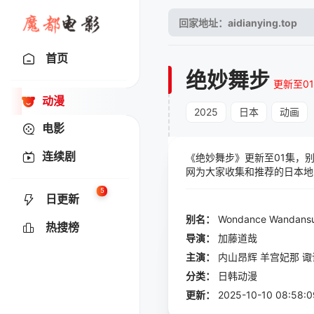
首页
绝妙舞步
更新至0
动漫
2025
日本
动画
电影
连续剧
《绝妙舞步》更新至01集，别名《
网为大家收集和推荐的日本地区
林勇,小林亲弘等一起参与演
5
日更新
活的日子宣告终结。因为舞蹈的
别名：
Wondance
Wandans
热搜榜
导演：
加藤道哉
主演：
内山昂辉
羊宫妃那
诹
分类：
日韩动漫
更新：
2025-10-10 08:58:0