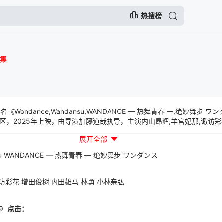
热搜榜
1集
Wondance,Wandansu,WANDANCE — 热舞青春 —,绝妙舞步
，2025年上映，由导演加藤道哉执导，主演内山昂辉,羊宫妃那,诹访彩花
出的一部日韩动漫，本片讲述的是：舞者的世界，无须言语——总是压抑
展开全部
出现，改变了小谷花木的全世界，青春高校时光就是要尽情Freestyle
u
WANDANCE
—
热舞青春
—
绝妙舞步
ワンダンス
访彩花
增田俊树
内田雄马
林勇
小林亲弘
9
点击：