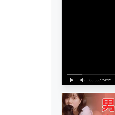
00:00
/
24:32