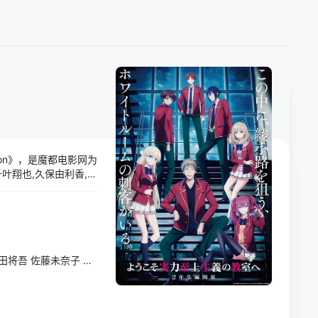
on》，是魔都电影网为
叶翔也,久保由利香,德
漫，本片讲述的是：暂无
田将吾
佐藤未奈子
濑户桃子