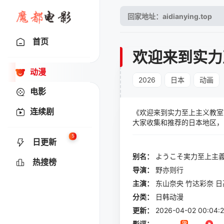
首页
欢迎来到实力
动漫
2026
日本
动画
电影
连续剧
《欢迎来到实力至上主义教室第
大家收集和推荐的日本地区，2
留慎乃佑,鬼头明里,水中雅章
5
日更新
剧情简介
别名：
ようこそ実力至上主
热搜榜
导演：
野亦则行
主演：
东山奈央
竹达彩奈
日
分类：
日韩动漫
更新：
2026-04-02 00:04:
影评：