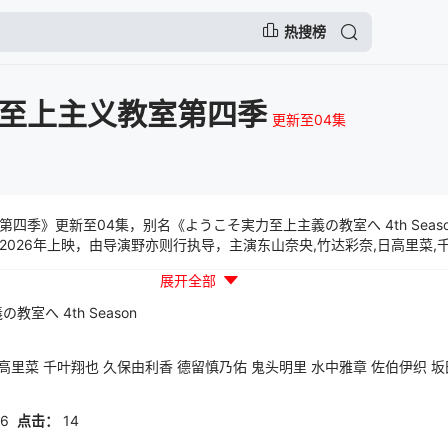
热搜榜
至上主义教室第四季
更新至04集
四季》更新至04集，别名《ようこそ実力至上主義の教室へ 4th Seas
026年上映，由导演野亦则行执导，主演东山奈央,竹达彩奈,日高里菜,千
,佐伯伊织,坂田将吾,佐藤未奈子,濑户桃子等一起参与演出的一部日韩动
展开全部
義の教室へ
4th
Season
高里菜
千叶翔也
久保由利香
德留慎乃佑
鬼头明里
水中雅章
佐伯伊织
坂
26
点击：
14