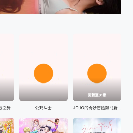
更新至01集
春之舞
公鸡斗士
JOJO的奇妙冒险飙马野郎