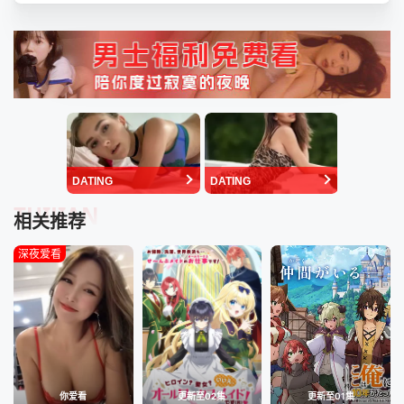
DATING
DATING
TUIJIAN
相关推荐
深夜爱看
你爱看
更新至02集
更新至01集