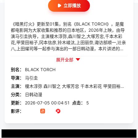
立即播放
《暗黑灯火》更新至01集，别名《BLACK TORCH》，是魔
都电影网为大家收集和推荐的日本地区，2026年上映，由导
演马引圭执导，主演榎木淳弥,森川智之,大塚芳忠,千本木彩
花,甲斐田裕子,冈本信彦,铃木崚汰,上田丽奈,诹访部顺一,辻亲
八,上田燿司等一起参与演出的一部日韩动漫，本片讲述的
是：作为忍者后裔被祖父抚养长大、拥有与动物对话能力的高
展开全部
中生·我妻二郎，某日在森林中遇见了受伤倒地的黑猫·罗睺。
看似普通的黑猫罗睺，其真实身份竟是曾被称为“黑色凶星”的
别名：
BLACK
TORCH
传说级怪物？！企图利用罗睺强大力量...
导演：
马引圭
主演：
榎木淳弥
森川智之
大塚芳忠
千本木彩花
甲斐田裕子
冈本
分类：
日韩动漫
更新：
2026-07-05 00:04:51
点击：
5
影评：