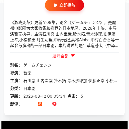
立即播放
《游戏变革》更新至09集，别名《ゲームチェンジ》，是魔
都电影网为大家收集和推荐的日本地区，2026年上映，由导
演暂无执导，主演石川恋,山内圭哉,铃木拓,青木沙耶加,伊藤
正幸,小松和重,丹生明里,中泽元纪,高松Aloha,中村百合香等一
起参与演出的一部日本剧，本片讲述的是：草道苍太（中泽元
纪饰）曾在游戏公司工作，却三年后离职，回到家中一边帮忙
展开全部
面包店一边沉迷虚拟世界，过着啃老族生活。父母决定关店旅
行后，他被迫重新求职，却屡屡受挫，意外接触到以AI与无人
别名：
ゲームチェンジ
机为特色的智慧农业...
导演：
暂无
主演：
石川恋
山内圭哉
铃木拓
青木沙耶加
伊藤正幸
小松和重
丹
分类：
日本剧
更新：
2026-03-12 00:05:34
点击：
5
影评：