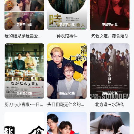
更新至01集
更新至01集
更新至01集
我的继兄是我最爱的小说家！？
钟表馆事件
乞救之噬，覆食殆尽
更新至01集
更新至02集
更新至01集
厨刀与小青椒-一日的料理帖-第二季
头目们毫无仁义的头脑战
北方谦三水浒传