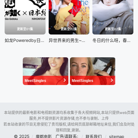
更新至01集
更新至02集
更新至02集
如龙Poweredby日本统一
异世界来的男生~平行世界的恋人~
冬日的什么呀，春日的什么呢
MeetSingles
MeetSingles
本站提供的最新电影和电视剧资源均系收集于各大视频网站,本站只提供web页面
服务,并不提供影片资源存储,也不参与录制、上传
若本站收录的节目无意侵犯了贵司版权,请给网页底部邮箱地址来信,我们会及时处
理和回复,谢谢。
© 2025
广告请联系:
魔都电影
联系我们
sitemap