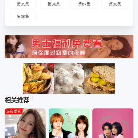
第05集
第06集
第07集
第08集
第09集
TUIJIAN
相关推荐
深夜爱看