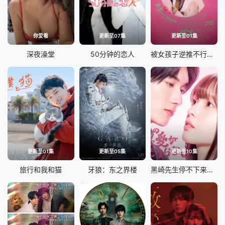
你爱看
更新至07集
更新至01集
深夜澡堂
50分钟的恋人
被女孩子逆推不行吗？
更新至01集
更新至05集
更新至10集
旅行和我和猫
牙狼：东之界楼
黑崎先生停不下来的专一之爱