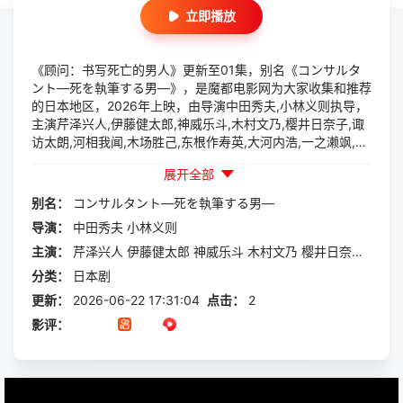
立即播放
《顾问：书写死亡的男人》更新至01集，别名《コンサルタ
ント―死を執筆する男―》，是魔都电影网为大家收集和推荐
的日本地区，2026年上映，由导演中田秀夫,小林义则执导，
主演芹泽兴人,伊藤健太郎,神威乐斗,木村文乃,樱井日奈子,诹
访太朗,河相我闻,木场胜己,东根作寿英,大河内浩,一之濑飒,阪
田雅信等一起参与演出的一部日本剧，本片讲述的是：怀揣小
展开全部
说家梦想、在旧书店打工的推理迷伊崎耀，某日接到自称出版
社代理人的神秘男子邀约，请他撰写一部犯罪小说——内容是
别名：
コンサルタント―死を執筆する男―
让名为“主人公”的目标在无人察觉的情况下被“完美暗杀”。在
导演：
中田秀夫
小林义则
对方话术诱导下，伊崎毫不怀疑...
主演：
芹泽兴人
伊藤健太郎
神威乐斗
木村文乃
樱井日奈子
诹访
分类：
日本剧
更新：
2026-06-22 17:31:04
点击：
2
影评：