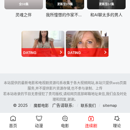
全08集
更新至03集
更新至01集
灵魂之伴
我所憧憬的作家不是人类
和AI聊太多的男人
DATING
DATING
本站提供的最新电影和电视剧资源均系收集于各大视频网站,本站只提供web页面
服务,并不提供影片资源存储,也不参与录制、上传
若本站收录的节目无意侵犯了贵司版权,请给网页底部邮箱地址来信,我们会及时处
理和回复,谢谢。
© 2025
广告请联系:
魔都电影
联系我们
sitemap
首页
动漫
电影
连续剧
理论