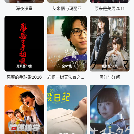
深夜澡堂
艾米丽与玛丽亚
原来是美男2011
更新至01集
全02集
更新至02集
恶魔的手球歌2026
岩崎一树无法置之不理
黑江与江间