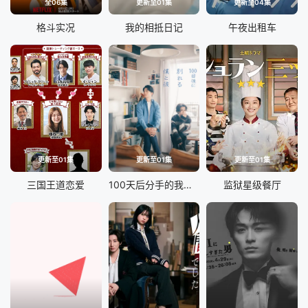
全06集
更新至01集
更新至04集
格斗实况
我的相抵日记
午夜出租车
更新至01集
更新至01集
更新至01集
三国王道恋爱
100天后分手的我和他
监狱星级餐厅