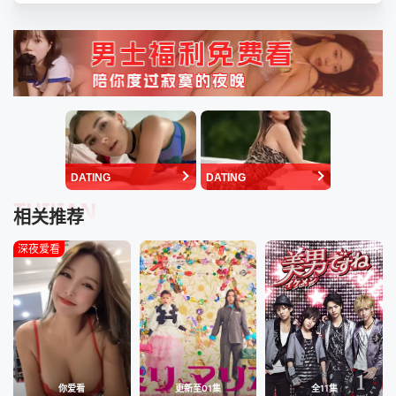
DATING
DATING
TUIJIAN
相关推荐
深夜爱看
你爱看
更新至01集
全11集