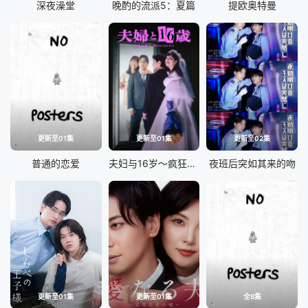
深夜澡堂
晚酌的流派5：夏篇
提欧奥特曼
更新至01集
更新至01集
更新至02集
普通的恋爱
夫妇与16岁～疯狂的邻居～
夜班后突如其来的吻
更新至01集
更新至01集
全8集