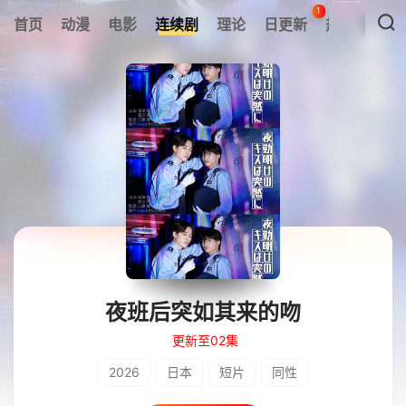
1
首页
动漫
电影
连续剧
理论
日更新
热搜榜
夜班后突如其来的吻
更新至02集
2026
日本
短片
同性