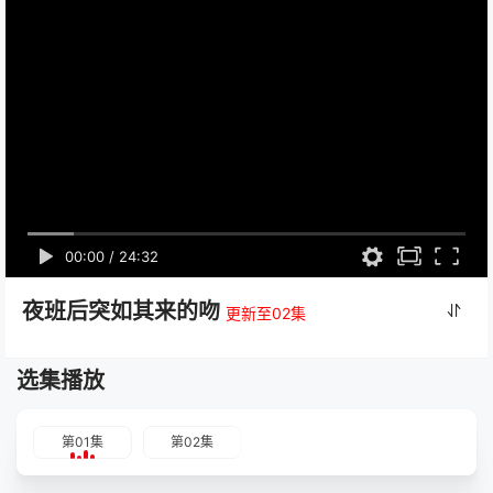
00:00
/
24:32
夜班后突如其来的吻
更新至02集
选集播放
第01集
第02集