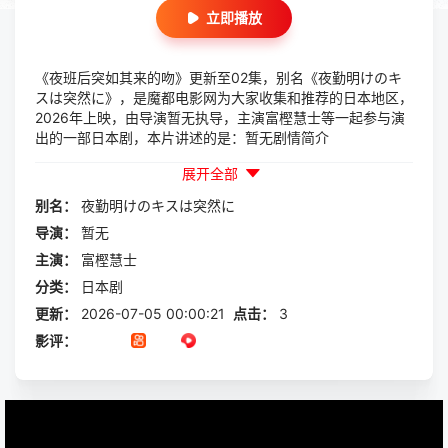
立即播放
《夜班后突如其来的吻》更新至02集，别名《夜勤明けのキ
スは突然に》，是魔都电影网为大家收集和推荐的日本地区，
2026年上映，由导演暂无执导，主演富樫慧士等一起参与演
出的一部日本剧，本片讲述的是：暂无剧情简介
展开全部
别名：
夜勤明けのキスは突然に
导演：
暂无
主演：
富樫慧士
分类：
日本剧
更新：
2026-07-05 00:00:21
点击：
3
影评：