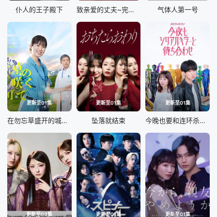
仆人的王子殿下
致亲爱的丈夫~完美妻子的谎言~
气体人第一号
更新至01集
更新至01集
更新至01集
在勿忘草盛开的城镇～安昙野诊疗记～
坠落就结束
今晚也要和连环杀手约会
更新至03集
更新至01集
更新至01集