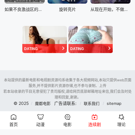
如果不良激战区的四天王转生成了偶像团体？
旋转亮片
从现在开始，不做朋友了吧。
DATING
DATING
本站提供的最新电影和电视剧资源均系收集于各大视频网站,本站只提供web页面
服务,并不提供影片资源存储,也不参与录制、上传
若本站收录的节目无意侵犯了贵司版权,请给网页底部邮箱地址来信,我们会及时处
理和回复,谢谢。
© 2025
广告请联系:
魔都电影
联系我们
sitemap
首页
动漫
电影
连续剧
理论
暂时未用