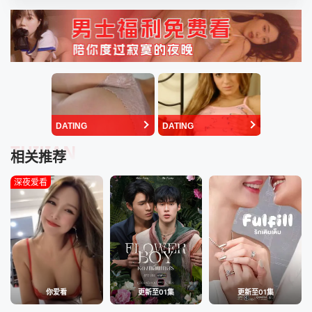
DATING
DATING
TUIJIAN
相关推荐
深夜爱看
你爱看
更新至01集
更新至01集