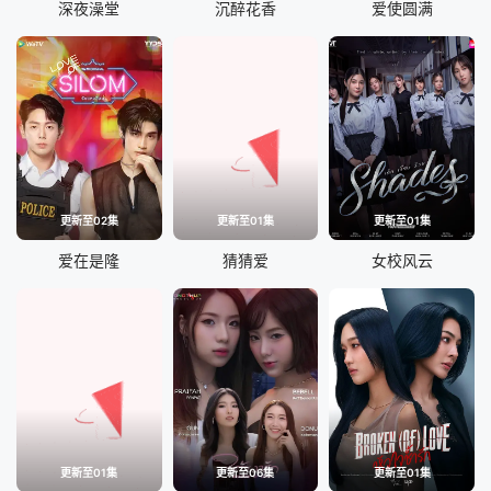
深夜澡堂
沉醉花香
爱使圆满
更新至02集
更新至01集
更新至01集
爱在是隆
猜猜爱
女校风云
更新至01集
更新至06集
更新至01集