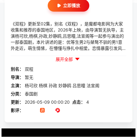
立即播放
《双程》更新至02集，别名《双程》，是魔都电影网为大家
收集和推荐的泰国地区，2026年上映，由导演暂无执导，主
演杨可欣,杨棋,孙政,妙静鸥,吕思瞳,法宣阁等一起参与演出的
一部泰国剧，本片讲述的是：优等生男2与桀骜不驯的男1意
外走近，萌生情愫，在懵懂与挣扎中相爱。恋情暴露引发风
波，男1为保护男2而冲动伤人被家人强制送出国,两人因错过
展开全部
和信件丢失彻底失联。五年后男2在职场重達已是总裁的男
1，...
别名：
双程
导演：
暂无
主演：
杨可欣
杨棋
孙政
妙静鸥
吕思瞳
法宣阁
分类：
泰国剧
更新：
2026-05-09 00:00:20
点击：
4
影评：