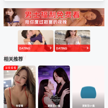
DATING
DATING
TUIJIAN
相关推荐
深夜爱看
你爱看
更新至01集
更新至01集