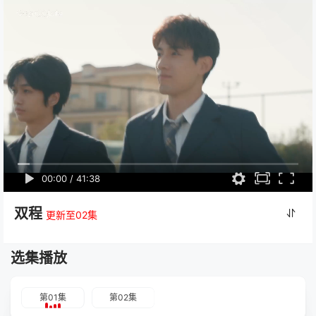
00:00
/
41:38
双程
更新至02集
选集播放
第01集
第02集