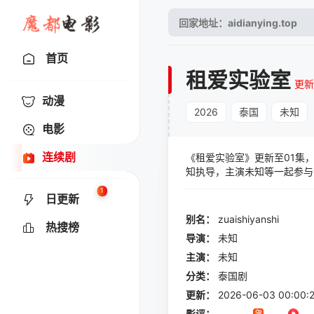
首页
租爱实验室
更新
动漫
2026
泰国
未知
电影
连续剧
《租爱实验室》更新至01集，别
知执导，主演未知等一起参与
1
日更新
别名：
zuaishiyanshi
热搜榜
导演：
未知
主演：
未知
分类：
泰国剧
更新：
2026-06-03 00:00:
影评：