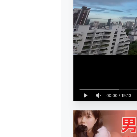
00:00
/
19:13