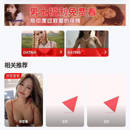
DATING
DATING
TUIJIAN
相关推荐
深夜爱看
你爱看
正片
正片