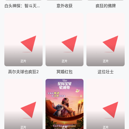
白头神探：智斗灭世狂人
意外收获
疯狂的佛牌
正片
正片
正片
高尔夫球也疯狂2
冥婚红包
这位壮士
正片
正片
正片