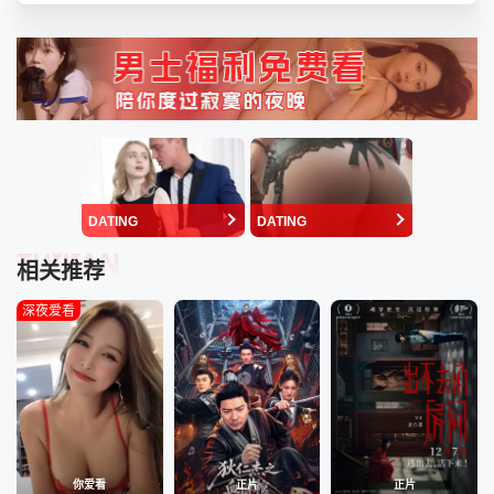
DATING
DATING
TUIJIAN
相关推荐
深夜爱看
你爱看
正片
正片