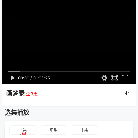
00:00
/
01:05:25
画梦录
全3集
选集播放
上集
中集
下集