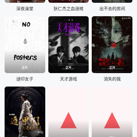
深夜澡堂
狄仁杰之血谜棺
出不去的房间
正片
正片
正片
谜印女子
天才游戏
消失的我