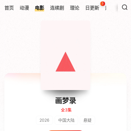
3
首页
动漫
电影
连续剧
理论
日更新
热搜榜
画梦录
全3集
2026
中国大陆
悬疑