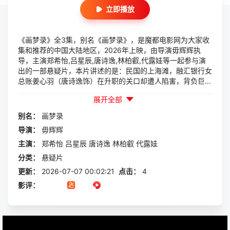
立即播放
《画梦录》全3集，别名《画梦录》，是魔都电影网为大家收
集和推荐的中国大陆地区，2026年上映，由导演毋辉辉执
导，主演郑希怡,吕星辰,唐诗逸,林柏叡,代露娃等一起参与演
出的一部悬疑片，本片讲述的是：民国的上海滩，融汇银行女
总账姜心羽（唐诗逸饰）在升职的关口却遭人陷害，背负巨额
亏空，需在十日内填补巨款。她不得不兵行险着，找到身怀绝
展开全部
技的孤女画师许雁真（代露娃饰），与其结盟。银行欲将国宝
名画低价卖给外...
别名：
画梦录
导演：
毋辉辉
主演：
郑希怡
吕星辰
唐诗逸
林柏叡
代露娃
分类：
悬疑片
更新：
2026-07-07 00:02:21
点击：
4
影评：