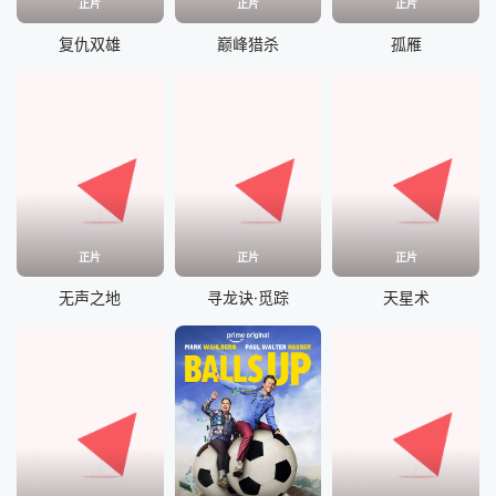
正片
正片
正片
复仇双雄
巅峰猎杀
孤雁
正片
正片
正片
无声之地
寻龙诀·觅踪
天星术