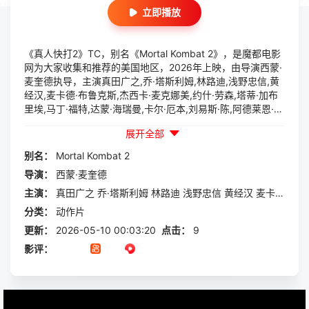
立即播放
《真人快打2》TC，别名《Mortal Kombat 2》，是魔都电影
网为大家收集和推荐的美国地区，2026年上映，由导演西蒙·
麦奎德执导，主演真田广之,乔·塔斯利姆,林路迪,浅野忠信,黄
经汉,麦卡德·布鲁克斯,杰西卡·麦克娜美,约什·劳森,塔蒂·加布
里埃,马丁·福特,达蒙·海瑞曼,卡尔·厄本,刘易斯·陈,阿德莱恩·鲁
道夫,戴斯蒙·詹,艾萨克·普瑞斯特,黄又亮,CJ·布隆菲尔德,安娜·
展开全部
图·阮等一起参与演出的一部动作片，本片讲述的是：过气好
莱坞演员强尼·凯奇（卡尔·厄本饰）被意外选中，加入一场决
别名：
Mortal
Kombat
2
定地球命运的真人快打。吉塔娜（阿德莱恩·鲁道夫饰）、刀
导演：
西蒙·麦奎德
锋索尼娅（杰西卡·麦克娜美饰）、卡诺（约什·劳森饰）、刘
康（林路迪饰）、贾...
主演：
真田广之
乔·塔斯利姆
林路迪
浅野忠信
黄经汉
麦卡德·布鲁克斯
分类：
动作片
更新：
2026-05-10 00:03:20
点击：
9
影评：