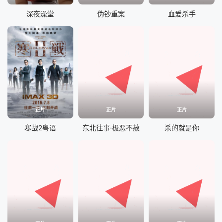
深夜澡堂
伪钞重案
血爱杀手
正片
正片
正片
寒战2粤语
东北往事·极恶不赦
杀的就是你