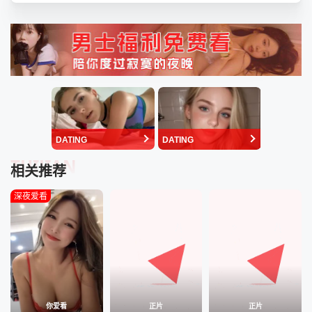
DATING
DATING
TUIJIAN
相关推荐
深夜爱看
你爱看
正片
正片