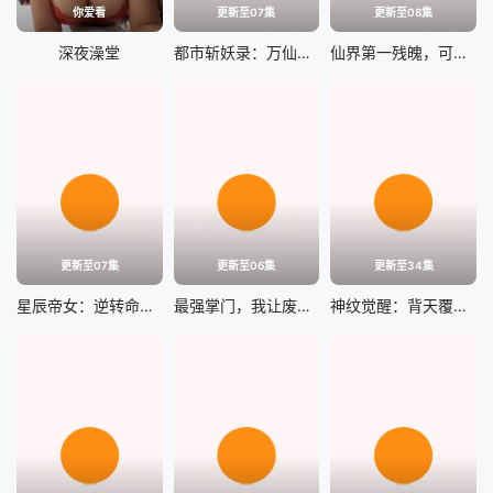
你爱看
更新至07集
更新至08集
深夜澡堂
都市斩妖录：万仙盟主
仙界第一残魄，可她悟性超绝
更新至07集
更新至06集
更新至34集
星辰帝女：逆转命运之歌
最强掌门，我让废柴宗门碾压三界
神纹觉醒：背天覆地逆命屠诡