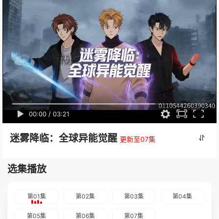
00:00
/
03:21
迷雾降临：全球异能觉醒
更新至07集
选集播放
第01集
第02集
第03集
第04集
第05集
第06集
第07集