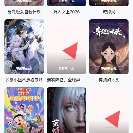
更新至03集
更新至03集
更新至02集
反派魔女自救计划
万人之上2026
城隍录
更新至03集
更新至07集
更新至02集
公爵小姐不想被宠坏
迷雾降临：全球异能觉醒
奔跑的木头