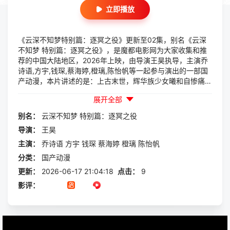
立即播放
《云深不知梦特别篇：逐冥之役》更新至02集，别名《云深
不知梦 特别篇：逐冥之役》，是魔都电影网为大家收集和推
荐的中国大陆地区，2026年上映，由导演王昊执导，主演乔
诗语,方宇,钱琛,蔡海婷,橙璃,陈怡帆等一起参与演出的一部国
产动漫，本片讲述的是：上古末世，辉华族少女曦和自惨痛的
族地叛乱中出逃，脱离穹冥魔族掌控踏上寻找屠魔神剑之路，
展开全部
掀起六军之战。
别名：
云深不知梦
特别篇：逐冥之役
导演：
王昊
主演：
乔诗语
方宇
钱琛
蔡海婷
橙璃
陈怡帆
分类：
国产动漫
更新：
2026-06-17 21:04:18
点击：
9
影评：