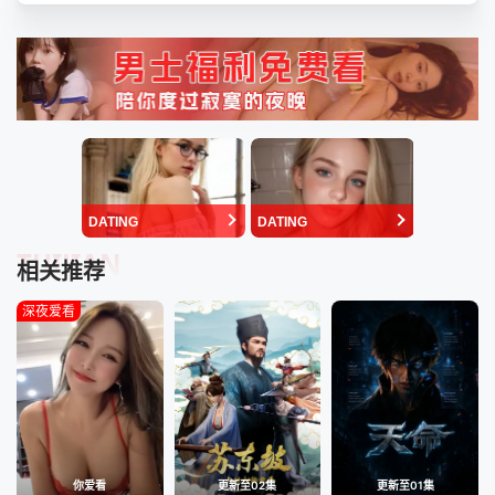
DATING
DATING
TUIJIAN
相关推荐
深夜爱看
你爱看
更新至02集
更新至01集