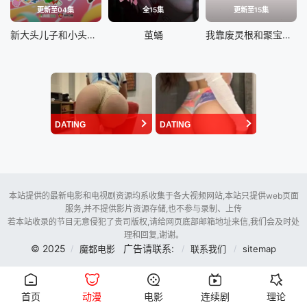
更新至04集
全15集
更新至15集
新大头儿子和小头爸爸——运动中国行
茧蛹
我靠废灵根和聚宝盆杀疯了
DATING
DATING
本站提供的最新电影和电视剧资源均系收集于各大视频网站,本站只提供web页面
服务,并不提供影片资源存储,也不参与录制、上传
若本站收录的节目无意侵犯了贵司版权,请给网页底部邮箱地址来信,我们会及时处
理和回复,谢谢。
© 2025
广告请联系:
魔都电影
联系我们
sitemap
首页
动漫
电影
连续剧
理论