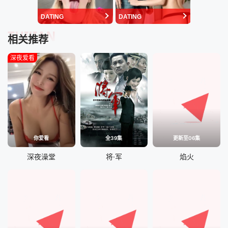
DATING
DATING
TUIJIAN
相关推荐
深夜爱看
你爱看
全39集
更新至06集
深夜澡堂
将·军
焰火