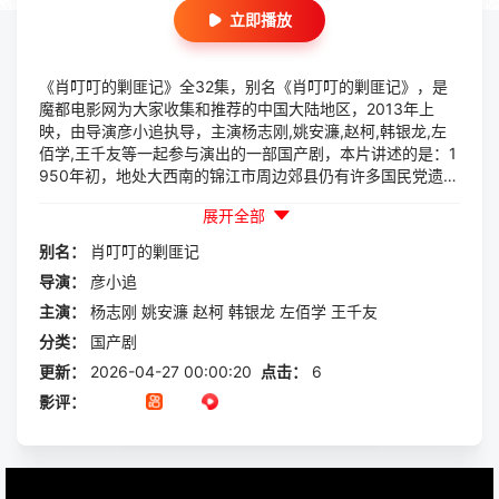
立即播放
《肖叮叮的剿匪记》全32集，别名《肖叮叮的剿匪记》，是
魔都电影网为大家收集和推荐的中国大陆地区，2013年上
映，由导演彦小追执导，主演杨志刚,姚安濂,赵柯,韩银龙,左
佰学,王千友等一起参与演出的一部国产剧，本片讲述的是：1
950年初，地处大西南的锦江市周边郊县仍有许多国民党遗留
下来的土匪武装。肖万是个土生土长的锦江人，父母双亡的他
展开全部
靠每天赶溜溜场卖叮叮糖度日，肖万性格诙谐幽默，既爱吹牛
皮说大话，又胆小怕事遇到...
别名：
肖叮叮的剿匪记
导演：
彦小追
主演：
杨志刚
姚安濂
赵柯
韩银龙
左佰学
王千友
分类：
国产剧
更新：
2026-04-27 00:00:20
点击：
6
影评：