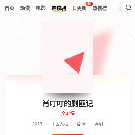
10
首页
动漫
电影
连续剧
日更新
热搜榜
肖叮叮的剿匪记
全32集
2013
中国大陆
剧情
喜剧