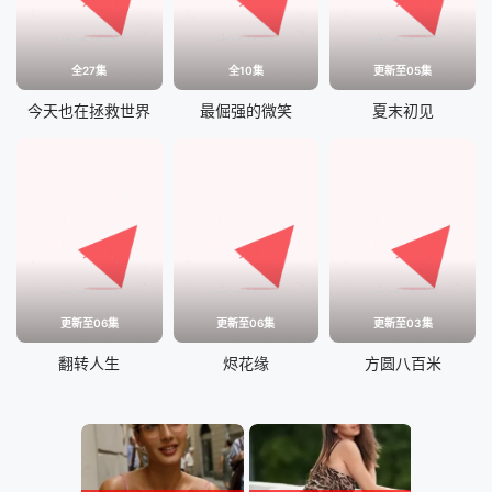
全27集
全10集
更新至05集
今天也在拯救世界
最倔强的微笑
夏末初见
更新至06集
更新至06集
更新至03集
翻转人生
烬花缘
方圆八百米